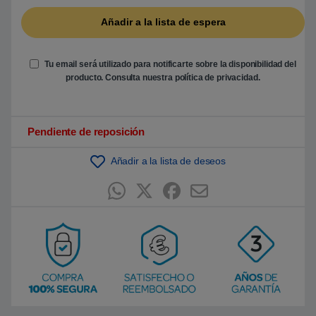
b
a
s
a
d
o
e
Tu email será utilizado para notificarte sobre la disponibilidad del
n
producto. Consulta nuestra
política de privacidad
.
p
u
n
t
u
Pendiente de reposición
a
c
i
ó
Añadir a la lista de deseos
n
d
e
c
l
i
e
n
t
e