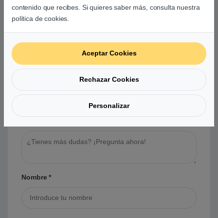
contenido que recibes. Si quieres saber más, consulta nuestra
política de cookies.
Preguntas y respuestas de los
usuarios sobre este producto
Aceptar Cookies
No hay preguntas aún. Sé el primero en hacer
Rechazar Cookies
una pregunta acerca de este producto.
Personalizar
Tu pregunta
*
Nombre
*