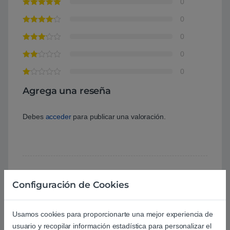
0
0
0
0
0
Agrega una reseña
Debes
acceder
para publicar una valoración.
Configuración de Cookies
Aún no hay reseñas.
Usamos cookies para proporcionarte una mejor experiencia de
usuario y recopilar información estadística para personalizar el