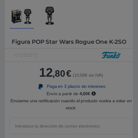
Figura POP Star Wars Rogue One K-2SO
V
1
a
12
l
,80
€
o
(10,58€ sin IVA)
r
a
Paga en 3 plazos sin intereses
d
o
Envío a partir de
4,00€
5
.
Enviarme una notificación cuando el producto vuelva a estar en
0
stock.
0
s
o
b
r
e
5