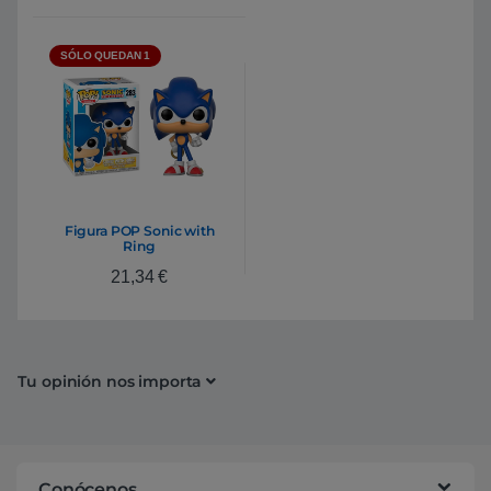
SÓLO QUEDAN 1
Figura POP Sonic with
Ring
21,34
€
Tu opinión nos importa
Conócenos