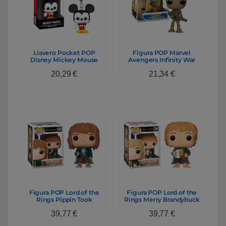
Llavero Pocket POP
Figura POP Marvel
Disney Mickey Mouse
Avengers Infinity War
Teen Groot with Gun
20,29
€
21,34
€
Figura POP Lord of the
Figura POP Lord of the
Rings Pippin Took
Rings Merry Brandybuck
39,77
€
39,77
€