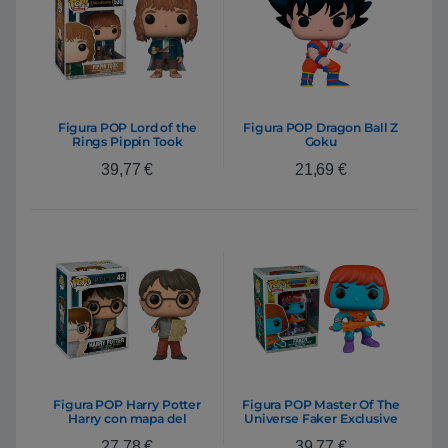
Figura POP Lord of the
Figura POP Dragon Ball Z
Rings Pippin Took
Goku
39,77
€
21,69
€
Figura POP Harry Potter
Figura POP Master Of The
Harry con mapa del
Universe Faker Exclusive
merodeador
27,78
€
39,77
€