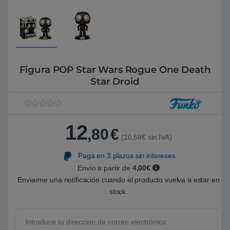
Figura POP Star Wars Rogue One Death
Star Droid
V
1
a
12
l
,80
€
o
(10,58€ sin IVA)
r
a
Paga en 3 plazos sin intereses
d
o
Envío a partir de
4,00€
5
.
Enviarme una notificación cuando el producto vuelva a estar en
0
stock.
0
s
o
b
r
e