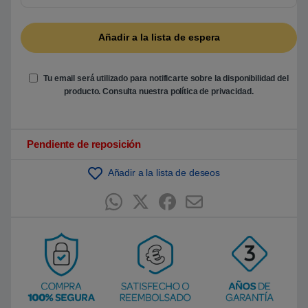
5
b
a
s
a
d
o
e
Tu email será utilizado para notificarte sobre la disponibilidad del
n
producto. Consulta nuestra
política de privacidad
.
p
u
n
t
u
Pendiente de reposición
a
c
i
ó
Añadir a la lista de deseos
n
d
e
c
l
i
e
n
t
e