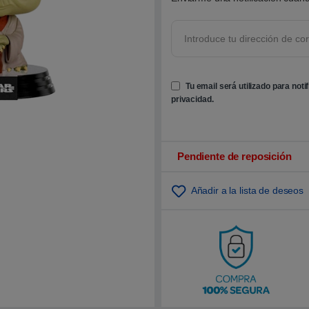
o
b
r
e
5
b
a
s
Tu email será utilizado para noti
a
d
privacidad
.
o
e
n
p
u
n
Pendiente de reposición
t
u
a
Añadir a la lista de deseos
c
i
ó
n
d
e
c
l
i
e
n
t
e