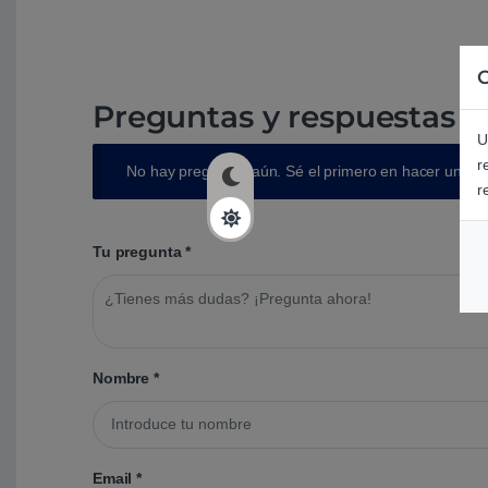
C
Preguntas y respuestas d
U
r
No hay preguntas aún. Sé el primero en hacer una p
r
Tu pregunta
*
Nombre
*
Email
*