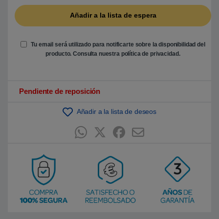
b
a
s
a
d
o
e
Tu email será utilizado para notificarte sobre la disponibilidad del
n
producto. Consulta nuestra
política de privacidad
.
p
u
n
t
u
Pendiente de reposición
a
c
i
ó
Añadir a la lista de deseos
n
d
e
c
l
i
e
n
t
e