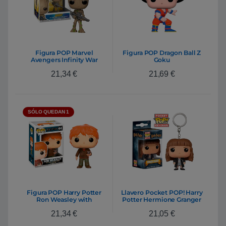
Figura POP Marvel
Figura POP Dragon Ball Z
Avengers Infinity War
Goku
Teen Groot with Gun
21,34
€
21,69
€
SÓLO QUEDAN 1
Figura POP Harry Potter
Llavero Pocket POP! Harry
Ron Weasley with
Potter Hermione Granger
Scabbers
21,34
€
21,05
€