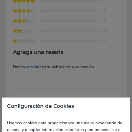
0
0
0
0
0
Agrega una reseña
Debes
acceder
para publicar una valoración.
Configuración de Cookies
Aún no hay reseñas.
Usamos cookies para proporcionarte una mejor experiencia de
usuario y recopilar información estadística para personalizar el