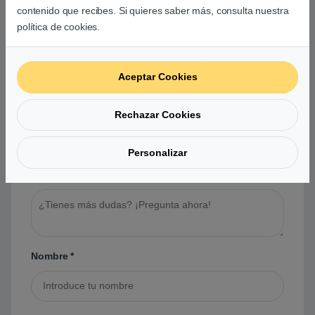
contenido que recibes. Si quieres saber más, consulta nuestra
política de cookies.
Preguntas y respuestas de los
usuarios sobre este producto
Aceptar Cookies
No hay preguntas aún. Sé el primero en hacer
Rechazar Cookies
una pregunta acerca de este producto.
Personalizar
Tu pregunta
*
Nombre
*