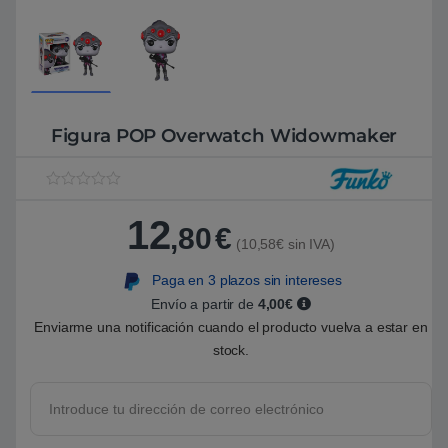
Figura POP Overwatch Widowmaker
V
1
a
12
l
,80
€
o
(10,58€ sin IVA)
r
a
Paga en 3 plazos sin intereses
d
o
Envío a partir de
4,00€
5
.
Enviarme una notificación cuando el producto vuelva a estar en
0
stock.
0
s
o
b
r
e
5