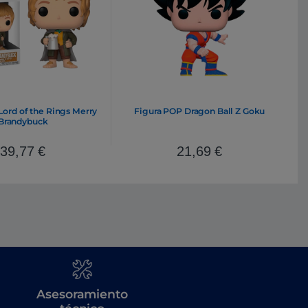
Lord of the Rings Merry
Figura POP Dragon Ball Z Goku
Brandybuck
39,77
€
21,69
€
Asesoramiento