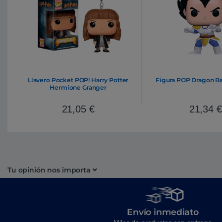
Llavero Pocket POP! Harry Potter
Figura POP Dragon Ba
Hermione Granger
21,05
€
21,34
€
Tu opinión nos importa
Envío inmediato