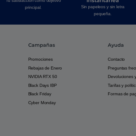
instantánea
Tu satisfacción como objetivo
Sin papeleos y sin letra
principal.
pequeña.
Campañas
Ayuda
Promociones
Contacto
Rebajas de Enero
Preguntas fre
NVIDIA RTX 50
Devoluciones 
Black Days IBP
Tarifas y polít
Black Friday
Formas de pa
Cyber Monday