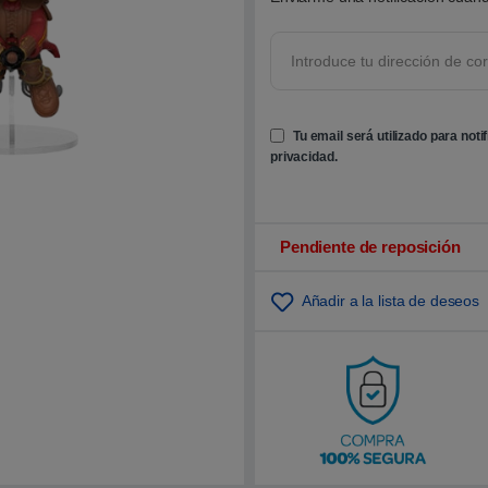
o
b
r
e
5
b
a
s
Tu email será utilizado para noti
a
d
privacidad
.
o
e
n
p
u
n
Pendiente de reposición
t
u
a
Añadir a la lista de deseos
c
i
ó
n
d
e
c
l
i
e
n
t
e