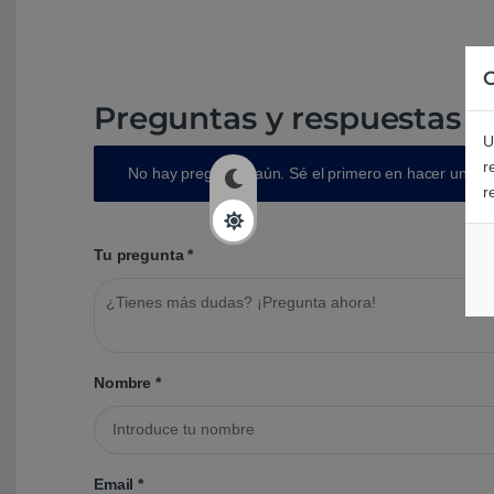
C
Preguntas y respuestas d
U
r
No hay preguntas aún. Sé el primero en hacer una p
r
Tu pregunta
*
Nombre
*
Email
*