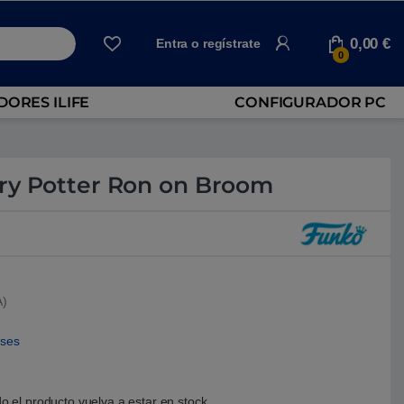
0,00
€
Entra o regístrate
0
ORES ILIFE
CONFIGURADOR PC
ry Potter Ron on Broom
A)
eses
o el producto vuelva a estar en stock.