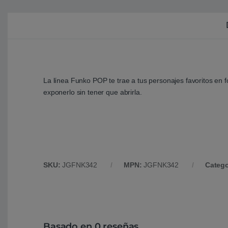
La línea Funko POP te trae a tus personajes favoritos en 
exponerlo sin tener que abrirla.
SKU:
JGFNK342
MPN:
JGFNK342
Catego
Basado en 0 reseñas