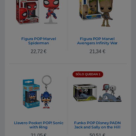
Figura POP Marvel
Figura POP Marvel
Spiderman
Avengers Infinity War
Teen Groot with Gun
22,72
€
21,34
€
SÓLO QUEDAN 1
Llavero Pocket POP! Sonic
Funko POP Disney PADN
with Ring
Jack and Sally on the Hill
21,05
€
50,51
€