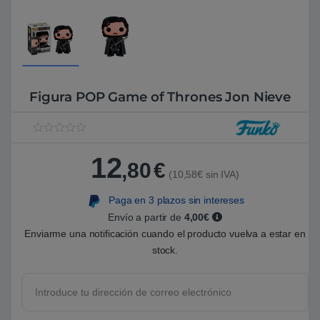
Figura POP Game of Thrones Jon Nieve
V
1
a
12
l
,80
€
o
(10,58€ sin IVA)
r
a
Paga en 3 plazos sin intereses
d
o
Envío a partir de
4,00€
5
.
Enviarme una notificación cuando el producto vuelva a estar en
0
stock.
0
s
o
b
r
e
5