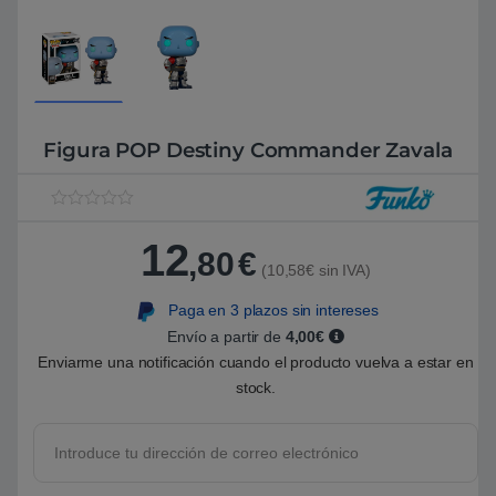
Figura POP Destiny Commander Zavala
V
1
a
12
l
,80
€
o
(10,58€ sin IVA)
r
a
Paga en 3 plazos sin intereses
d
o
Envío a partir de
4,00€
5
.
Enviarme una notificación cuando el producto vuelva a estar en
0
stock.
0
s
o
b
r
e
5