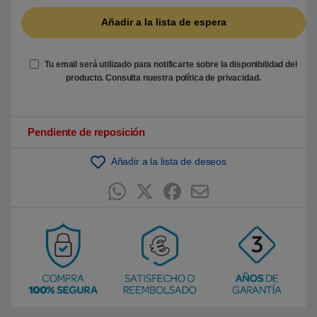
b
a
s
a
d
o
e
Tu email será utilizado para notificarte sobre la disponibilidad del
n
producto. Consulta nuestra
política de privacidad
.
p
u
n
t
u
Pendiente de reposición
a
c
i
ó
Añadir a la lista de deseos
n
d
e
c
l
i
e
n
t
e