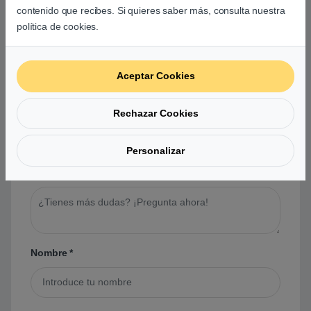
contenido que recibes. Si quieres saber más, consulta nuestra
política de cookies.
Preguntas y respuestas de los
usuarios sobre este producto
Aceptar Cookies
No hay preguntas aún. Sé el primero en hacer
Rechazar Cookies
una pregunta acerca de este producto.
Personalizar
Tu pregunta
*
Nombre
*