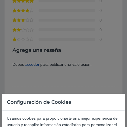
0
0
0
0
0
Agrega una reseña
Debes
acceder
para publicar una valoración.
Configuración de Cookies
Aún no hay reseñas.
Usamos cookies para proporcionarte una mejor experiencia de
usuario y recopilar información estadística para personalizar el