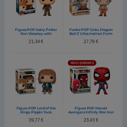
Figura POP Harry Potter
Funko POP Goku Dragon
Ron Weasley with
Ball Z Ultra Instinct Form
Scabbers
21,34
€
27,78
€
SÓLO QUEDAN 2
Figura POP Lord of the
Figura POP Marvel
Rings Pippin Took
Avengers Infinity War Iron
Spider
39,77
€
23,43
€