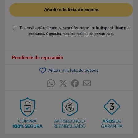
b
a
s
a
d
o
e
Tu email será utilizado para notificarte sobre la disponibilidad del
n
producto. Consulta nuestra
política de privacidad
.
p
u
n
t
u
Pendiente de reposición
a
c
i
ó
Añadir a la lista de deseos
n
d
e
c
l
i
e
n
t
e