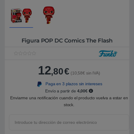
Figura POP DC Comics The Flash
V
1
a
12
l
,80
€
o
(10,58€ sin IVA)
r
a
Paga en 3 plazos sin intereses
d
o
Envío a partir de
4,00€
5
.
Enviarme una notificación cuando el producto vuelva a estar en
0
stock.
0
s
o
b
r
e
5