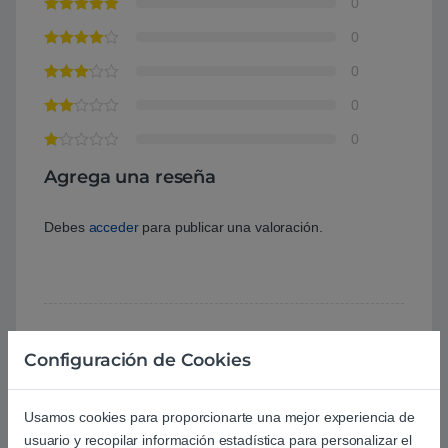
0
0
0
0
0
Agrega una reseña
Debes
acceder
para publicar una valoración.
Configuración de Cookies
Aún no hay reseñas.
Usamos cookies para proporcionarte una mejor experiencia de
usuario y recopilar información estadística para personalizar el