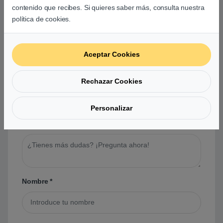
contenido que recibes. Si quieres saber más, consulta nuestra
política de cookies.
Preguntas y respuestas de los
usuarios sobre este producto
Aceptar Cookies
No hay preguntas aún. Sé el primero en hacer
Rechazar Cookies
una pregunta acerca de este producto.
Personalizar
Tu pregunta
*
Nombre
*