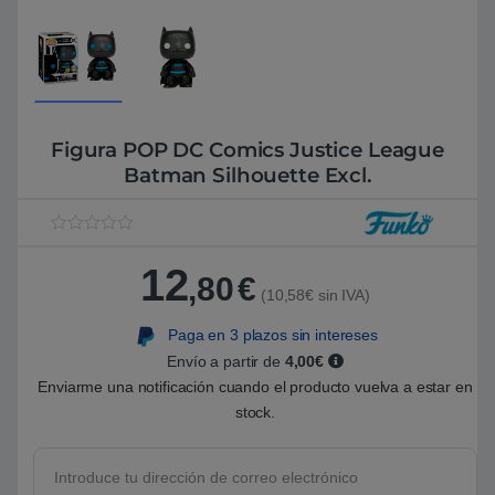
Figura POP DC Comics Justice League
Batman Silhouette Excl.
V
1
a
12
l
,80
€
o
(10,58€ sin IVA)
r
a
Paga en 3 plazos sin intereses
d
o
Envío a partir de
4,00€
5
.
Enviarme una notificación cuando el producto vuelva a estar en
0
stock.
0
s
o
b
r
e