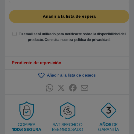
5
b
a
s
a
d
o
e
Tu email será utilizado para notificarte sobre la disponibilidad del
n
producto. Consulta nuestra
política de privacidad
.
p
u
n
t
u
Pendiente de reposición
a
c
i
ó
Añadir a la lista de deseos
n
d
e
c
l
i
e
n
t
e