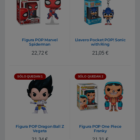
Figura POP Marvel
Llavero Pocket POP! Sonic
Spiderman
with Ring
22,72
€
21,05
€
SÓLO QUEDAN 1
SÓLO QUEDAN 2
Figura POP Dragon Ball Z
Figura POP One Piece
Vegeta
Franky
21,34
€
21,31
€