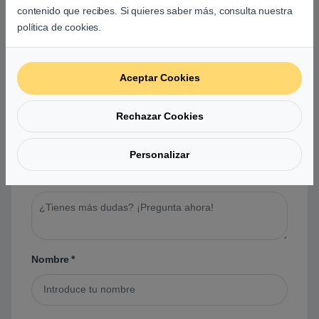
contenido que recibes. Si quieres saber más, consulta nuestra
política de cookies.
Preguntas y respuestas de los
usuarios sobre este producto
Aceptar Cookies
No hay preguntas aún. Sé el primero en hacer
Rechazar Cookies
una pregunta acerca de este producto.
Personalizar
Tu pregunta
*
Nombre
*