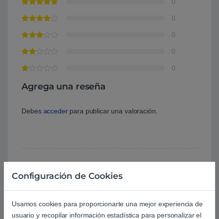
0
0
0
0
0
Agrega una reseña
Debes
acceder
para publicar una valoración.
Configuración de Cookies
Aún no hay reseñas.
Usamos cookies para proporcionarte una mejor experiencia de
usuario y recopilar información estadística para personalizar el