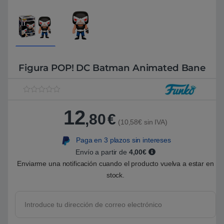
Figura POP! DC Batman Animated Bane
V
1
a
12
l
,80
€
o
(10,58€ sin IVA)
r
a
Paga en 3 plazos sin intereses
d
o
Envío a partir de
4,00€
5
.
Enviarme una notificación cuando el producto vuelva a estar en
0
stock.
0
s
o
b
r
e
5