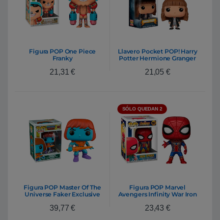
Figura POP One Piece
Llavero Pocket POP! Harry
Franky
Potter Hermione Granger
21,31
€
21,05
€
SÓLO QUEDAN 2
Figura POP Master Of The
Figura POP Marvel
Universe Faker Exclusive
Avengers Infinity War Iron
Spider
39,77
€
23,43
€