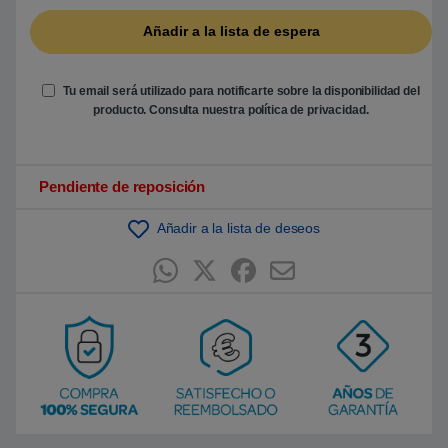
b
a
s
a
d
o
e
Tu email será utilizado para notificarte sobre la disponibilidad del
n
producto. Consulta nuestra
política de privacidad
.
p
u
n
t
u
Pendiente de reposición
a
c
i
ó
Añadir a la lista de deseos
n
d
e
c
l
i
e
n
t
e