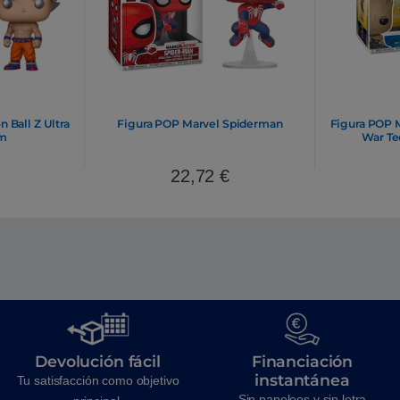
Ball Z Ultra
Figura POP Marvel Spiderman
Figura POP M
rm
War Te
22,72
€
Devolución fácil
Financiación
instantánea
Tu satisfacción como objetivo
Sin papeleos y sin letra