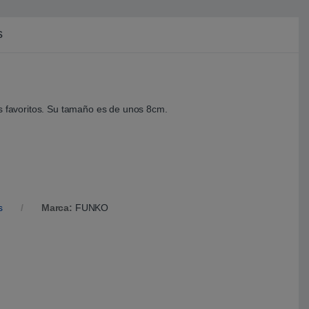
s
es favoritos. Su tamaño es de unos 8cm.
s
Marca:
FUNKO