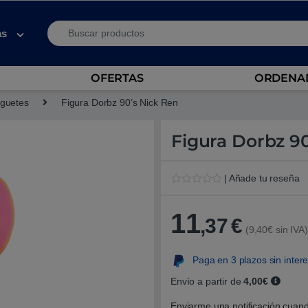
Search for:
as
OFERTAS
ORDENAD
guetes
Figura Dorbz 90’s Nick Ren
Figura Dorbz 9
| Añade tu reseña
V
1
a
l
11
,37
€
o
(9,40€ sin IVA)
r
a
d
Paga en 3 plazos sin inter
o
5
.
Envío a partir de
4,00€
0
0
Enviarme una notificación cuand
s