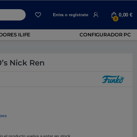
0,00
€
Entra o regístrate
0
ORES ILIFE
CONFIGURADOR PC
0’s Nick Ren
eses
o el producto vuelva a estar en stock.