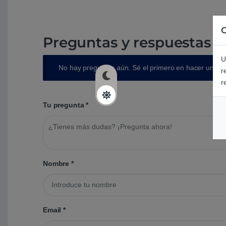
C
Preguntas y respuestas d
U
No hay preguntas aún. Sé el primero en hacer una p
r
r
Tu pregunta
*
Nombre
*
Email
*