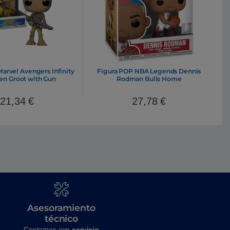
arvel Avengers Infinity
Figura POP NBA Legends Dennis
en Groot with Gun
Rodman Bulls Home
21,34
€
27,78
€
Asesoramiento
técnico
Contamos con
servicio