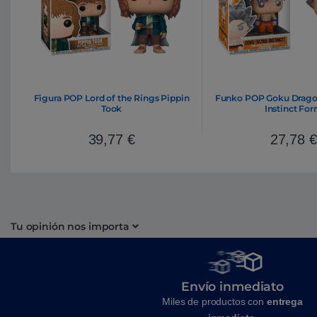
Figura POP Lord of the Rings Pippin
Funko POP Goku Dragon 
Took
Instinct Fo
39,77
€
27,78
€
Tu opinión nos importa
Envío inmediato
Miles de productos con
entrega