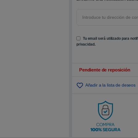
o
b
r
e
5
b
a
s
Tu email será utilizado para noti
a
d
privacidad
.
o
e
n
p
u
n
Pendiente de reposición
t
u
a
Añadir a la lista de deseos
c
i
ó
n
d
e
c
l
i
e
n
t
e