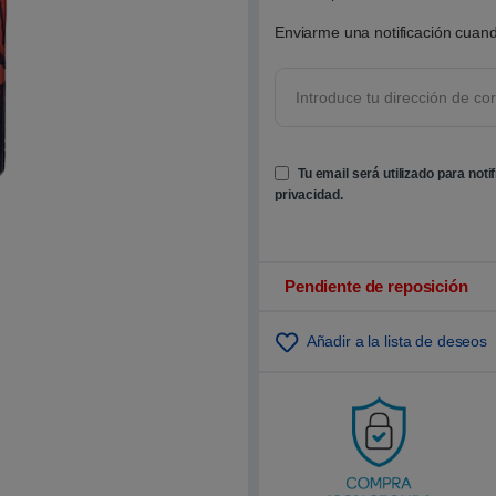
0
0
Enviarme una notificación cuand
s
o
b
r
e
5
b
a
s
Tu email será utilizado para noti
a
d
privacidad
.
o
e
n
p
u
n
Pendiente de reposición
t
u
a
Añadir a la lista de deseos
c
i
ó
n
d
e
c
l
i
e