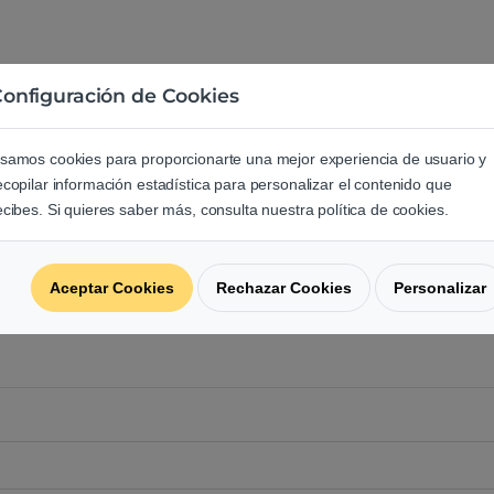
onfiguración de Cookies
e los usuarios sobre este produ
samos cookies para proporcionarte una mejor experiencia de usuario y
ecopilar información estadística para personalizar el contenido que
regunta acerca de este producto.
ecibes. Si quieres saber más, consulta nuestra política de cookies.
Aceptar Cookies
Rechazar Cookies
Personalizar