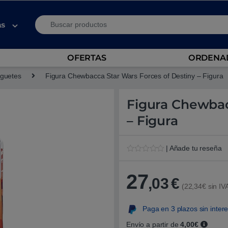
Search for:
as
OFERTAS
ORDENAD
guetes
Figura Chewbacca Star Wars Forces of Destiny – Figura
Figura Chewbac
– Figura
| Añade tu reseña
V
1
a
l
27
,03
€
o
(22,34€ sin IV
r
a
d
Paga en 3 plazos sin inter
o
5
.
Envío a partir de
4,00€