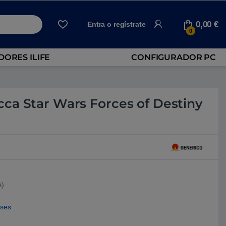
0,00
€
Entra o regístrate
0
ORES ILIFE
CONFIGURADOR PC
ca Star Wars Forces of Destiny
A)
eses