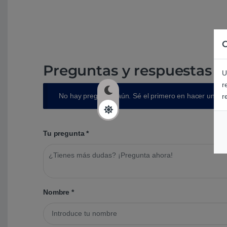
C
Preguntas y respuestas d
U
r
No hay preguntas aún. Sé el primero en hacer una p
r
Tu pregunta
*
Nombre
*