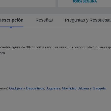
n
t
e
Descripción
Reseñas
Preguntas y Respuesta
ncreíble figura de 30cm con sonido. Ya seas un coleccionista o quieras 
ará.
orías:
Gadgets y Dispositivos
,
Juguetes
,
Movilidad Urbana y Gadgets