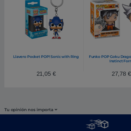
Llavero Pocket POP! Sonic with Ring
Funko POP Goku Dragon 
Instinct Fo
21,05
€
27,78
€
Tu opinión nos importa