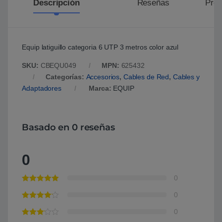
Descripción
Reseñas
Preg
Equip latiguillo categoria 6 UTP 3 metros color azul
SKU:
CBEQU049
MPN:
625432
Categorías:
Accesorios
,
Cables de Red
,
Cables y
Adaptadores
Marca:
EQUIP
Basado en 0 reseñas
0
0
0
0