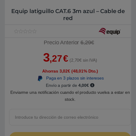
Equip latiguillo CAT.6 3m azul – Cable de
red
V
1
Precio Anterior
6,29€
a
l
o
3
r
,27
€
a
(2,70€ sin IVA)
d
o
Ahorras 3,02€ (48,01% Dto.)
5
.
Paga en 3 plazos sin intereses
0
0
Envío a partir de
4,00€
s
Enviarme una notificación cuando el producto vuelva a estar en
o
b
stock.
r
e
5
b
a
s
a
d
o