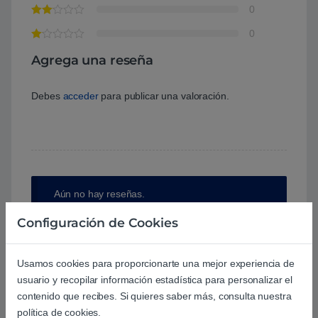
0
0
Agrega una reseña
Debes
acceder
para publicar una valoración.
Aún no hay reseñas.
Configuración de Cookies
Usamos cookies para proporcionarte una mejor experiencia de
usuario y recopilar información estadística para personalizar el
Preguntas y respuestas de los
contenido que recibes. Si quieres saber más, consulta nuestra
usuarios sobre este producto
política de cookies.