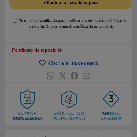
e
n
p
u
n
Tu email será utilizado para notificarte sobre la disponibilidad del
t
producto. Consulta nuestra
política de privacidad
.
u
a
c
i
ó
Pendiente de reposición
n
d
e
Añadir a la lista de deseos
c
l
i
e
n
t
e