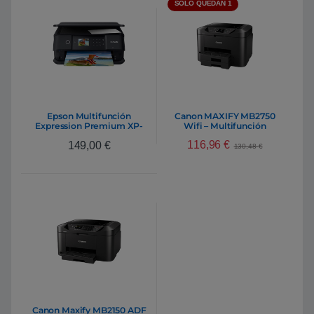
SÓLO QUEDAN 1
Epson Multifunción
Canon MAXIFY MB2750
Expression Premium XP-
Wifi – Multifunción
6100
inyección
116,96
€
149,00
€
130,48
€
Canon Maxify MB2150 ADF