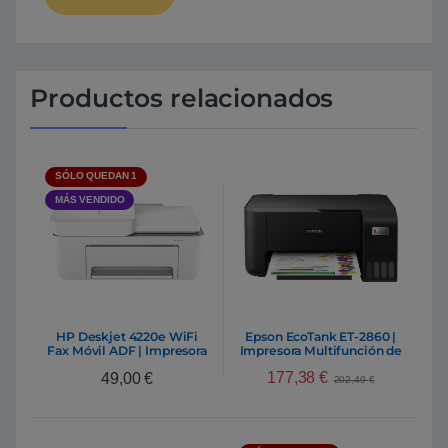
Productos relacionados
SÓLO QUEDAN 1
MÁS VENDIDO
HP Deskjet 4220e WiFi
Epson EcoTank ET-2860 |
Fax Móvil ADF | Impresora
Impresora Multifunción de
Multifunción Inyección
Inyección de tinta Wifi A4
177,38
€
49,00
€
5760 x 1440 DPI 33 ppm
202,49
€