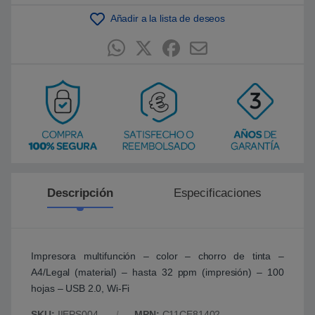
i
ó
Añadir a la lista de deseos
n
d
e
c
l
i
e
n
t
e
Descripción
Especificaciones
Impresora multifunción – color – chorro de tinta –
A4/Legal (material) – hasta 32 ppm (impresión) – 100
hojas – USB 2.0, Wi-Fi
SKU:
IIEPS004
MPN:
C11CE81402