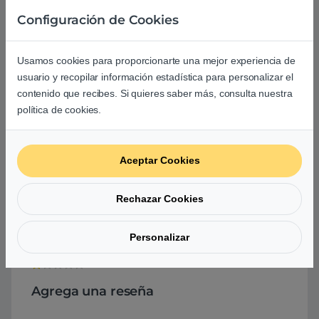
Configuración de Cookies
Comprar Impresora Epson Expression Premium XP-530
Usamos cookies para proporcionarte una mejor experiencia de
usuario y recopilar información estadística para personalizar el
Basado en 0 reseñas
contenido que recibes. Si quieres saber más, consulta nuestra
política de cookies.
0
Aceptar Cookies
0
0
Rechazar Cookies
0
Personalizar
0
0
Agrega una reseña