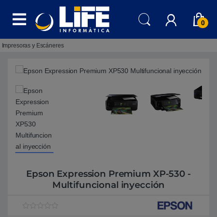
Skip to navigation
Skip to content
0
Impresoras y Escáneres
Epson Expression Premium XP-530 -
Multifuncional inyección
V
1