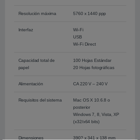
Resolución máxima
5760 x 1440 ppp
Interfaz
Wi-Fi
USB
Wi-Fi Direct
Capacidad total de
100 Hojas Estándar
papel
20 Hojas fotográficas
Alimentación
CA 220 V – 240 V
Requisitos del sistema
Mac OS X 10.6.8 o
posterior
Windows 7, 8, Vista, XP
(x32/x64 bits)
Dimensiones
390? x 341 x 138 mm