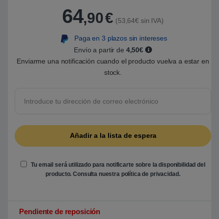
a
64
l
,90
€
o
(53,64€ sin IVA)
r
a
Paga en 3 plazos sin intereses
d
o
Envío a partir de
4,50€
5
.
Enviarme una notificación cuando el producto vuelva a estar en
0
stock.
0
s
o
b
r
e
5
b
a
s
a
d
o
e
Tu email será utilizado para notificarte sobre la disponibilidad del
n
producto. Consulta nuestra
política de privacidad
.
p
u
n
t
u
Pendiente de reposición
a
c