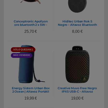
Conceptronic Apollyon
Hiditec Urban Rok S
oro bluetooth 2 x 5W –
Negro – Altavoz Bluetooth
Altavoz
25,70
€
8,00
€
SÓLO QUEDAN 1
MÁS VENDIDO
Energy Sistem Urban Box
Creative Muvo Free Negro
2 Ocean | Altavoz Portátil
IPX5 USB-C – Altavoz
Bluetooth 5.0 10W
Bluetooth
19,99
€
19,00
€
USB/microSD Radio FM –
Azul