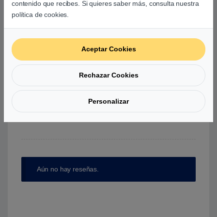
contenido que recibes. Si quieres saber más, consulta nuestra
0
política de cookies.
0
0
Aceptar Cookies
0
Rechazar Cookies
Agrega una reseña
Personalizar
Debes
acceder
para publicar una valoración.
Aún no hay reseñas.