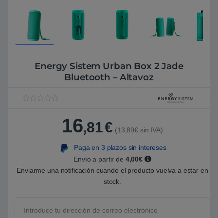
Energy Sistem Urban Box 2 Jade
Bluetooth – Altavoz
V
1
a
16
l
,81
€
o
(13,89€ sin IVA)
r
a
Paga en 3 plazos sin intereses
d
o
Envío a partir de
4,00€
5
.
Enviarme una notificación cuando el producto vuelva a estar en
0
stock.
0
s
o
b
r
e