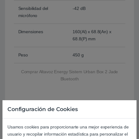
Sensibilidad del
-42 dB
micrófono
Dimensiones
160(Al) x 68.8(An) x
68.8(P) mm
Peso
450 g
Comprar Altavoz Energy Sistem Urban Box 2 Jade
Bluetooth
Basado en 0 reseñas
Configuración de Cookies
0
Usamos cookies para proporcionarte una mejor experiencia de
usuario y recopilar información estadística para personalizar el
0