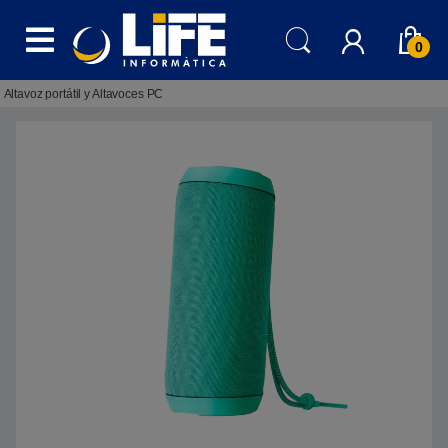
Skip to navigation
Skip to content
0
Altavoz portátil y Altavoces PC