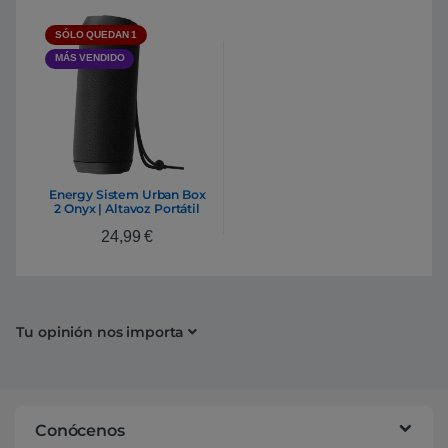
SÓLO QUEDAN 1
MÁS VENDIDO
Energy Sistem Urban Box
2 Onyx | Altavoz Portátil
Bluetooth 5.0 10W
24,99
€
USB/microSD Radio FM –
Negro
Tu opinión nos importa
Conócenos