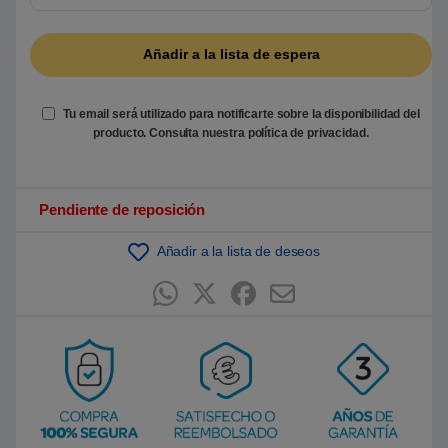
5
b
a
s
a
d
o
e
Tu email será utilizado para notificarte sobre la disponibilidad del
n
producto. Consulta nuestra
política de privacidad
.
p
u
n
t
u
Pendiente de reposición
a
c
i
ó
Añadir a la lista de deseos
n
d
e
c
l
i
e
n
t
e