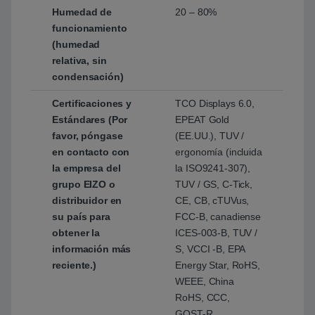
Humedad de
20 – 80%
funcionamiento
(humedad
relativa, sin
condensación)
Certificaciones y
TCO Displays 6.0,
Estándares (Por
EPEAT Gold
favor, póngase
(EE.UU.), TUV /
en contacto con
ergonomía (incluida
la empresa del
la ISO9241-307),
grupo EIZO o
TUV / GS, C-Tick,
distribuidor en
CE, CB, cTUVus,
su país para
FCC-B, canadiense
obtener la
ICES-003-B, TUV /
información más
S, VCCI -B, EPA
reciente.)
Energy Star, RoHS,
WEEE, China
RoHS, CCC,
GOST-R