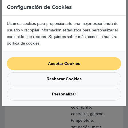
Idiomas OSD
Inglés, francés,
Configuración de Cookies
alemán, italiano,
japonés, chino
Usamos cookies para proporcionarte una mejor experiencia de
simplificado y
usuario y recopilar información estadística para personalizar el
tradicional,
contenido que recibes. Si quieres saber más, consulta nuestra
español, sueco
política de cookies.
Otros
Ajuste de pantalla
(Reloj, Fase,
Posición, Range
Aceptar Cookies
(Auto), Tamaño de
pantalla (pantalla
Rechazar Cookies
completa, ampliar),
Suavizante (5
Personalizar
etapas), Intensidad
Border, ajuste de
color (brillo,
contraste, gamma,
temperatura,
saturación, matiz,