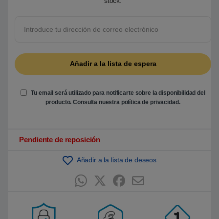
stock.
r
e
5
b
a
s
a
d
o
e
n
p
u
n
Tu email será utilizado para notificarte sobre la disponibilidad del
t
producto. Consulta nuestra
política de privacidad
.
u
a
c
i
ó
Pendiente de reposición
n
d
e
Añadir a la lista de deseos
c
l
i
e
n
t
e