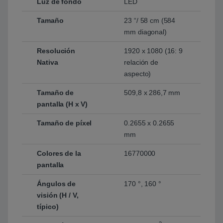
Luz de fondo
LED
Tamaño
23 “/ 58 cm (584
mm diagonal)
Resolución
1920 x 1080 (16: 9
Nativa
relación de
aspecto)
Tamaño de
509,8 x 286,7 mm
pantalla (H x V)
Tamaño de píxel
0.2655 x 0.2655
mm
Colores de la
16770000
pantalla
Ángulos de
170 °, 160 °
visión (H / V,
típico)