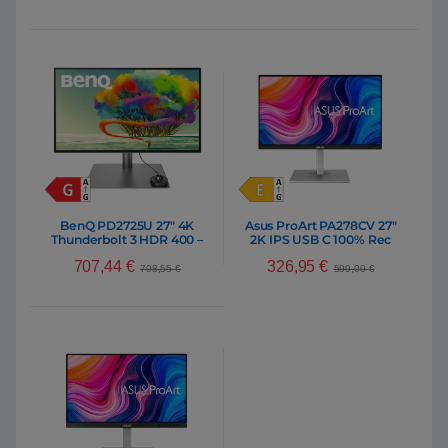
BenQ PD2725U 27″ 4K
Asus ProArt PA278CV 27″
Thunderbolt 3 HDR 400 –
2K IPS USB C 100% Rec
Monitor
709 – Monitor
707,44
€
326,95
€
708,55
€
599,00
€