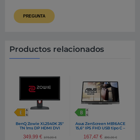
Productos relacionados
BenQ Zowie XL2540K 25″
Asus ZenScreen MB16ACE
TN 1ms DP HDMI DVI
15,6″ IPS FHD USB tipo C –
240Hz – Monitor
Monitor
349,99
€
167,47
€
379,00
€
390,00
€