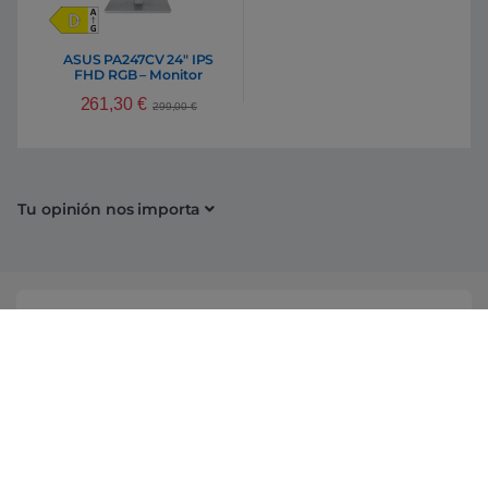
ASUS PA247CV 24″ IPS
FHD RGB – Monitor
261,30
€
299,00
€
Tu opinión nos importa
Conócenos
Información
Campañas