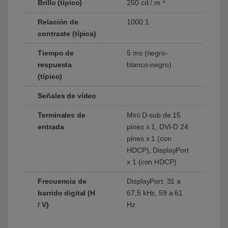
2
Brillo (típico)
250 cd / m
Relación de
1000:1
contraste (típica)
Tiempo de
5 ms (negro-
respuesta
blanco-negro)
(típico)
Señales de vídeo
Terminales de
Mini D-sub de 15
entrada
pines x 1, DVI-D 24
pines x 1 (con
HDCP), DisplayPort
x 1 (con HDCP)
Frecuencia de
DisplayPort: 31 a
barrido digital (H
67,5 kHz, 59 a 61
/ V)
Hz