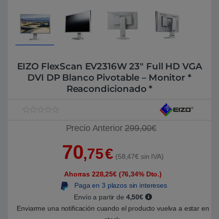
EIZO FlexScan EV2316W 23″ Full HD VGA
DVI DP Blanco Pivotable – Monitor *
Reacondicionado *
V
1
Precio Anterior
299,00€
a
l
o
70
r
,75
€
a
(58,47€ sin IVA)
d
o
Ahorras 228,25€ (76,34% Dto.)
5
.
Paga en 3 plazos sin intereses
0
0
Envío a partir de
4,50€
s
Enviarme una notificación cuando el producto vuelva a estar en
o
b