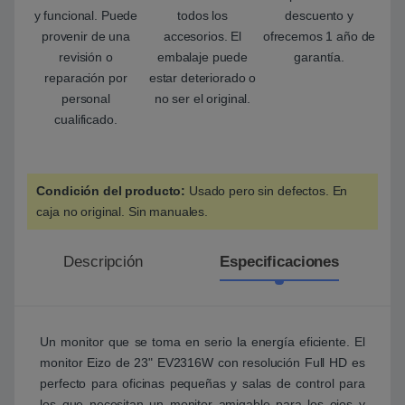
y funcional. Puede
todos los
descuento y
provenir de una
accesorios. El
ofrecemos 1 año de
revisión o
embalaje puede
garantía.
reparación por
estar deteriorado o
personal
no ser el original.
cualificado.
Condición del producto:
Usado pero sin defectos. En
caja no original. Sin manuales.
Descripción
Especificaciones
Un monitor que se toma en serio la energía eficiente. El
monitor Eizo de 23" EV2316W con resolución Full HD es
perfecto para oficinas pequeñas y salas de control para
los que necesitan un monitor amigable para los ojos y