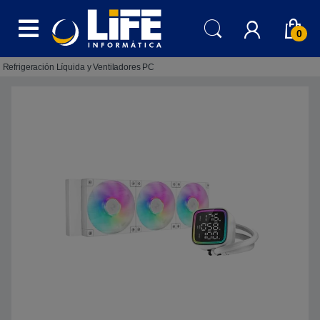
Skip to navigation
Skip to content
0
Refrigeración Líquida y Ventiladores PC