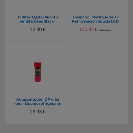
Hiditec LQ360 ARGB 3
Deepcool Mystique 240 |
ventiladores Black |
Refrigeración líquida LCD
Regrigeración Líquida
130,97
€
72,40
€
140,15
€
Aquacomputer DP ultra
rojo – Líquido refrigerante
29,93
€