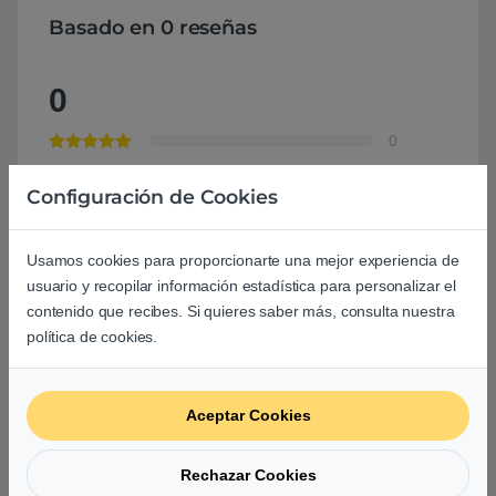
Basado en 0 reseñas
0
0
0
Configuración de Cookies
0
0
Usamos cookies para proporcionarte una mejor experiencia de
usuario y recopilar información estadística para personalizar el
0
contenido que recibes. Si quieres saber más, consulta nuestra
Agrega una reseña
política de cookies.
Debes
acceder
para publicar una valoración.
Aceptar Cookies
Rechazar Cookies