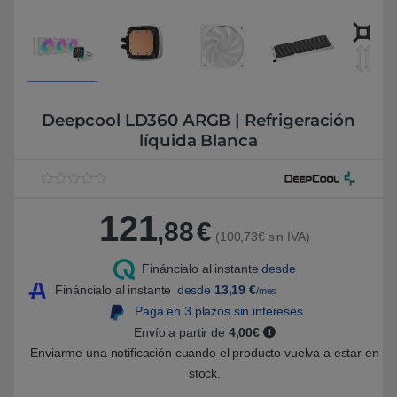
Deepcool LD360 ARGB | Refrigeración
líquida Blanca
V
1
a
121
l
,88
€
o
(100,73€ sin IVA)
r
a
Fináncialo al instante
desde
d
o
Fináncialo al instante
desde
13,19
€
/mes
5
.
Paga en 3 plazos sin intereses
0
Envío a partir de
4,00€
0
s
Enviarme una notificación cuando el producto vuelva a estar en
o
b
stock.
r
e