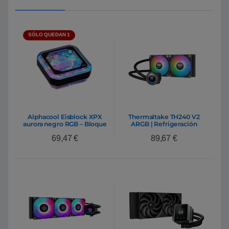
SÓLO QUEDAN 1
Alphacool Eisblock XPX
Thermaltake TH240 V2
aurora negro RGB – Bloque
ARGB | Refrigeración
CPU
liquida
69,47
€
89,67
€