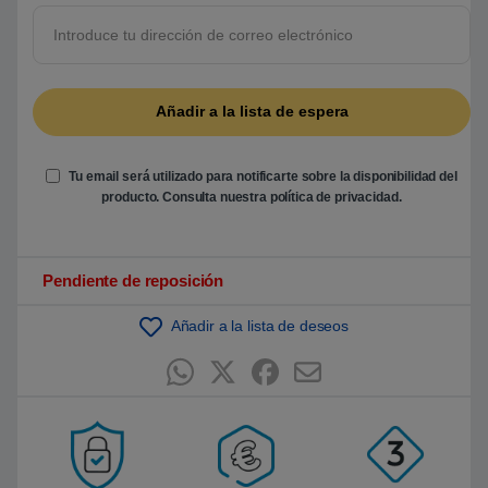
5
b
a
s
a
d
o
e
n
p
u
Tu email será utilizado para notificarte sobre la disponibilidad del
n
t
producto. Consulta nuestra
política de privacidad
.
u
a
c
i
ó
Pendiente de reposición
n
d
e
Añadir a la lista de deseos
c
l
i
e
n
t
e