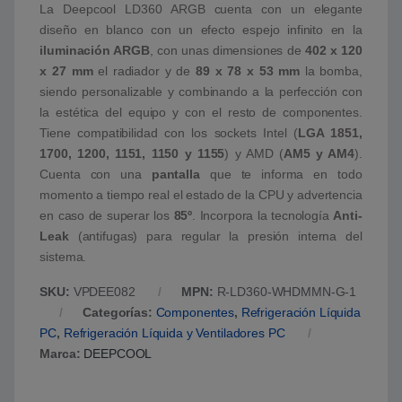
La Deepcool LD360 ARGB cuenta con un elegante
diseño en blanco con un efecto espejo infinito en la
iluminación ARGB
, con unas dimensiones de
402 x 120
x 27 mm
el radiador y de
89 x 78 x 53 mm
la bomba,
siendo personalizable y combinando a la perfección con
la estética del equipo y con el resto de componentes.
Tiene compatibilidad con los sockets Intel (
LGA 1851,
1700, 1200, 1151, 1150 y 1155
) y AMD (
AM5 y AM4
).
Cuenta con una
pantalla
que te informa en todo
momento a tiempo real el estado de la CPU y advertencia
en caso de superar los
85º
. Incorpora la tecnología
Anti-
Leak
(antifugas) para regular la presión interna del
sistema.
SKU:
VPDEE082
MPN:
R-LD360-WHDMMN-G-1
Categorías:
Componentes
,
Refrigeración Líquida
PC
,
Refrigeración Líquida y Ventiladores PC
Marca:
DEEPCOOL