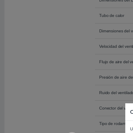
Dimensiones del D
Tubo de calor
Dimensiones del v
Velocidad del vent
Flujo de aire del v
Presión de aire de
Ruido del ventilad
Conector del venti
C
Tipo de rodamient
U