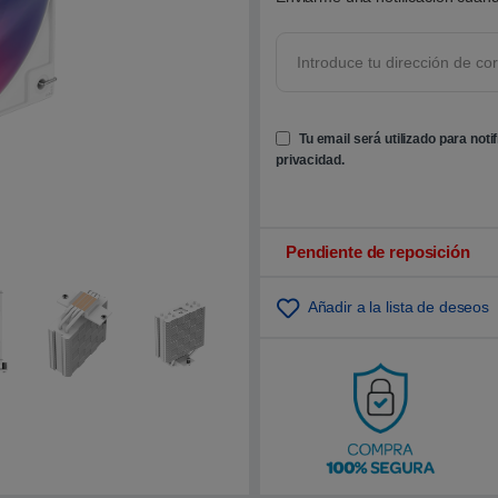
o
b
r
e
5
b
a
s
Tu email será utilizado para noti
a
d
privacidad
.
o
e
n
p
u
n
Pendiente de reposición
t
u
a
Añadir a la lista de deseos
c
i
ó
n
d
e
c
l
i
e
n
t
e