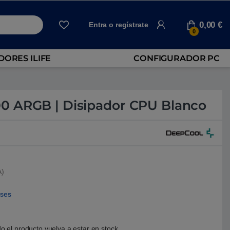
0,00
€
Entra o regístrate
0
ORES ILIFE
CONFIGURADOR PC
0 ARGB | Disipador CPU Blanco
A)
eses
o el producto vuelva a estar en stock.