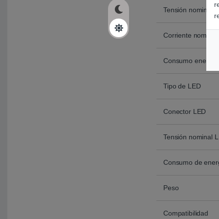
r
Tensión nominal de
r
Corriente nominal 
Consumo energétic
Tipo de LED
Conector LED
Tensión nominal 
Consumo de ener
Peso
Compatibilidad