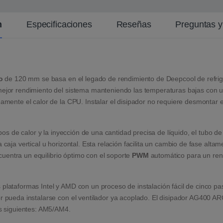
n
Especificaciones
Reseñas
Preguntas 
o
de 120 mm se basa en el legado de rendimiento de Deepcool de refrige
 mejor rendimiento del sistema manteniendo las temperaturas bajas con u
amente el calor de la CPU. Instalar el disipador no requiere desmontar el
tubos de calor y la inyección de una cantidad precisa de líquido, el tubo 
 caja vertical u horizontal. Esta relación facilita un cambio de fase alta
cuentra un equilibrio óptimo con el soporte
PWM
automático para un rendi
 plataformas Intel y AMD con un proceso de instalación fácil de cinco p
or pueda instalarse con el ventilador ya acoplado. El disipador AG400 A
os siguientes: AM5/AM4.