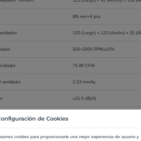
isipador Térmico
125 (Largo) × 92 (Ancho) × 150 (A
Ø6 mm×4 pcs
entilador
120 (Largo) × 120 (Ancho) × 25 (A
ilador
500~2000 RPM±10%
entilador
75.89 CFM
l ventilador
2.53 mmAq
or
≤31.6 dB(A)
lador
4-pin PWM
onfiguración de Cookies
o
Rodamiento hidráulico
samos cookies para proporcionarte una mejor experiencia de usuario y