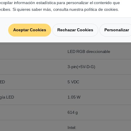
ecopilar información estadística para personalizar el contenido que
l ventilador
12 VDC
ecibes. Si quieres saber más, consulta nuestra política de cookies.
del ventilador
0.28 A
Aceptar Cookies
Rechazar Cookies
Personalizar
o del ventilador
3.36 W
LED RGB direccionable
3-pin(+5V-D-G)
LED
5 VDC
gía LED
1.05 W
614 g
Intel: