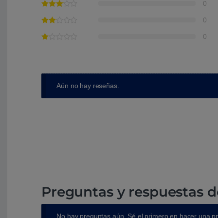
0
0
0
Aún no hay reseñas.
Preguntas y respuestas d
No hay preguntas aún. Sé el primero en hacer una p