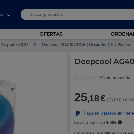
Search for:
as
OFERTAS
ORDENAD
Disipador CPU
Deepcool AG400 ARGB | Disipador CPU Blanco
Deepcool AG40
| Añade tu reseña
V
1
a
l
25
,18
€
o
(20,81€ sin IV
r
a
d
Paga en 3 plazos sin inter
o
5
.
Envío a partir de
4,00€
0
0
Enviarme una notificación cuand
s