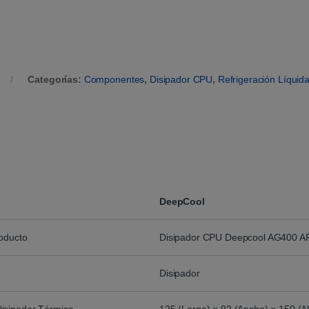
Categorías:
Componentes
,
Disipador CPU
,
Refrigeración Líquid
DeepCool
roducto
Disipador CPU Deepcool AG400 A
Disipador