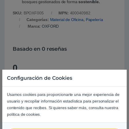
bosques gestionados de forma
sostenible.
SKU:
BPOXF005
MPN:
400040982
Categorías:
Material de Oficina
,
Papelería
Marca:
OXFORD
Basado en 0 reseñas
0
Configuración de Cookies
0
0
Usamos cookies para proporcionarte una mejor experiencia de
0
usuario y recopilar información estadística para personalizar el
contenido que recibes. Si quieres saber más, consulta nuestra
0
política de cookies.
0
Agrega una reseña