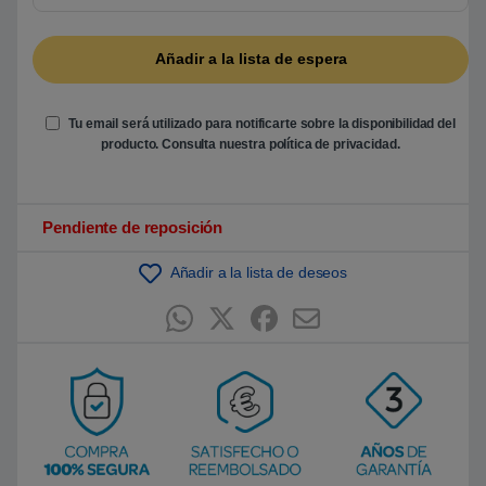
5
b
a
s
a
d
o
e
Tu email será utilizado para notificarte sobre la disponibilidad del
n
producto. Consulta nuestra
política de privacidad
.
p
u
n
t
u
Pendiente de reposición
a
c
i
ó
Añadir a la lista de deseos
n
d
e
c
l
i
e
n
t
e