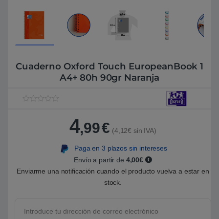
Cuaderno Oxford Touch EuropeanBook 1
A4+ 80h 90gr Naranja
V
1
a
4
l
,99
€
o
(4,12€ sin IVA)
r
a
Paga en 3 plazos sin intereses
d
o
Envío a partir de
4,00€
5
.
Enviarme una notificación cuando el producto vuelva a estar en
0
stock.
0
s
o
b
r
e