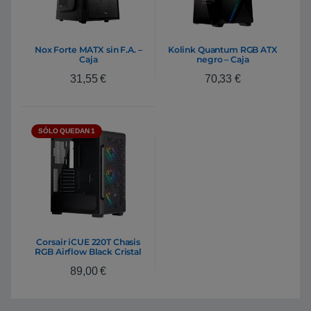
Nox Forte MATX sin F.A. –
Kolink Quantum RGB ATX
Caja
negro – Caja
31,55
€
70,33
€
SÓLO QUEDAN 1
Corsair iCUE 220T Chasis
RGB Airflow Black Cristal
Templado USB 3.0
89,00
€