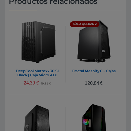
Productos relacionados
SÓLO QUEDAN 2
DeepCool Matrexx 30 SI
Fractal Meshify C – Cajas
Black | Caja Micro ATX
24,39
€
120,84
€
49,81
€