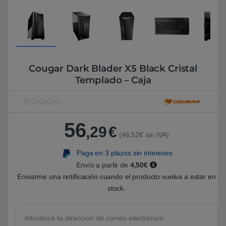
Cougar Dark Blader X5 Black Cristal
Templado – Caja
V
1
a
56
l
,29
€
o
(46,52€ sin IVA)
r
a
Paga en 3 plazos sin intereses
d
o
Envío a partir de
4,50€
5
.
Enviarme una notificación cuando el producto vuelva a estar en
0
stock.
0
s
o
b
r
e