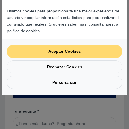
Usamos cookies para proporcionarte una mejor experiencia de
Aún no hay reseñas.
usuario y recopilar información estadística para personalizar el
contenido que recibes. Si quieres saber más, consulta nuestra
política de cookies.
Aceptar Cookies
Preguntas y respuestas de los
usuarios sobre este producto
Rechazar Cookies
Personalizar
No hay preguntas aún. Sé el primero en hacer
una pregunta acerca de este producto.
Tu pregunta
*