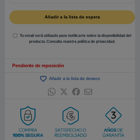
5
b
a
s
a
d
o
e
Tu email será utilizado para notificarte sobre la disponibilidad del
n
producto. Consulta nuestra
política de privacidad
.
p
u
n
t
u
Pendiente de reposición
a
c
i
ó
Añadir a la lista de deseos
n
d
e
c
l
i
e
n
t
e