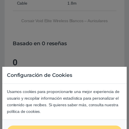
Cable
1.8m
Corsair Void Elite Wireless Blancos – Auriculares
Basado en 0 reseñas
0
0
Configuración de Cookies
0
Usamos cookies para proporcionarte una mejor experiencia de
0
usuario y recopilar información estadística para personalizar el
0
contenido que recibes. Si quieres saber más, consulta nuestra
política de cookies.
0
Agrega una reseña