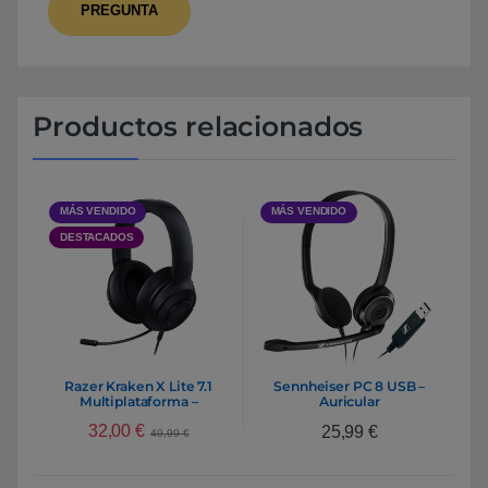
Productos relacionados
MÁS VENDIDO
MÁS VENDIDO
DESTACADOS
Razer Kraken X Lite 7.1
Sennheiser PC 8 USB –
Multiplataforma –
Auricular
Auriculares Gaming
32,00
€
25,99
€
49,99
€