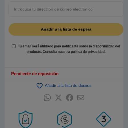
5
b
a
s
a
d
o
e
n
p
u
Tu email será utilizado para notificarte sobre la disponibilidad del
n
t
producto. Consulta nuestra
política de privacidad
.
u
a
c
i
ó
Pendiente de reposición
n
d
e
Añadir a la lista de deseos
c
l
i
e
n
t
e