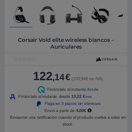
Corsair Void elite wireless blancos –
Auriculares
V
1
a
122
l
,14
€
o
(100,94€ sin IVA)
r
a
Fináncialo al instante
desde
d
o
Fináncialo al instante
desde
13,22
€
/mes
5
.
Paga en 3 plazos sin intereses
0
Envío a partir de
4,00€
0
s
Enviarme una notificación cuando el producto vuelva a estar en
o
b
stock.
r
e