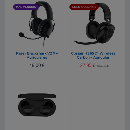
MÁS VENDIDO
SÓLO QUEDAN 1
Razer Blackshark V2 X –
Corsair HS65 7.1 Wireless
Auriculares
Carbon – Auricular
127,95
€
49,00
€
134,99
€