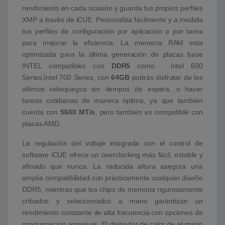
rendimiento en cada ocasión y guarda tus propios perfiles
XMP a través de iCUE. Personaliza fácilmente y a medida
tus perfiles de configuración por aplicación o por tarea
para mejorar la eficiencia. La memoria RAM esta
optimizada para la última generación de placas base
INTEL compatibles con
DDR5
como : Intel 600
Series,Intel 700 Series, con
64GB
podrás disfrutar de los
últimos videojuegos sin tiempos de espera, o hacer
tareas cotidianas de manera óptima, ya que también
cuenta con
5600 MT/s
, pero también es compatible con
placas AMD.
La regulación del voltaje integrada con el control de
software iCUE ofrece un overclocking más fácil, estable y
afinado que nunca. La reducida altura asegura una
amplia compatibilidad con prácticamente cualquier diseño
DDR5, mientras que los chips de memoria rigurosamente
cribados y seleccionados a mano garantizan un
rendimiento constante de alta frecuencia con opciones de
programación agresivas. El disipador de calor de aluminio