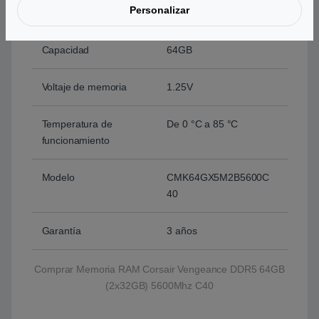
Personalizar
Tipo de memoria
DDR5-5600 288-pin
Capacidad
64GB
Voltaje de memoria
1.25V
Temperatura de
De 0 °C a 85 °C
funcionamiento
Modelo
CMK64GX5M2B5600C
40
Garantía
3 años
Comprar Memoria RAM Corsair Vengeance DDR5 64GB
(2x32GB) 5600Mhz C40