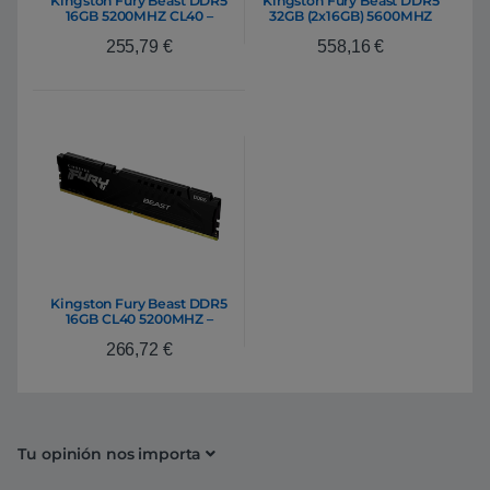
Kingston Fury Beast DDR5
Kingston Fury Beast DDR5
16GB 5200MHZ CL40 –
32GB (2x16GB) 5600MHZ
Memoria RAM
CL40 – RAM
255,79
€
558,16
€
Kingston Fury Beast DDR5
16GB CL40 5200MHZ –
Memoria RAM
266,72
€
Tu opinión nos importa