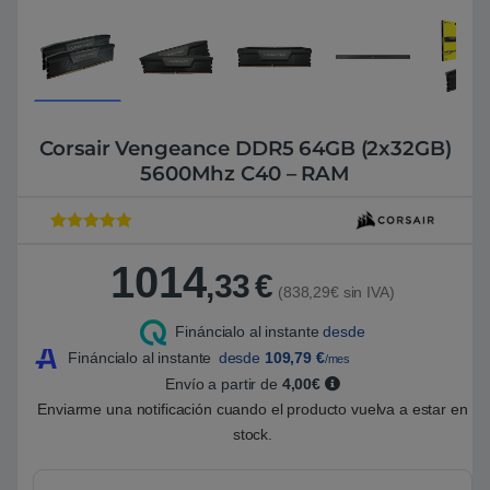
Corsair Vengeance DDR5 64GB (2x32GB)
5600Mhz C40 – RAM
Valorado con
1
5
de 5 en
1014
base a
,33
€
valoración de
(838,29€ sin IVA)
un cliente
Fináncialo al instante
desde
Fináncialo al instante
desde
109,79
€
/mes
Envío a partir de
4,00€
Enviarme una notificación cuando el producto vuelva a estar en
stock.