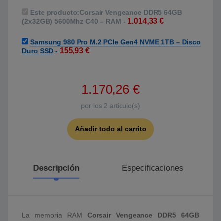
Este producto:
Corsair Vengeance DDR5 64GB
1.014,33
€
(2x32GB) 5600Mhz C40 – RAM
-
Samsung 980 Pro M.2 PCIe Gen4 NVME 1TB – Disco
155,93
€
Duro SSD
-
1.170,26
€
por los
2
articulo(s)
Añadir todo al carrito
Descripción
Especificaciones
La memoria RAM
Corsair Vengeance DDR5 64GB