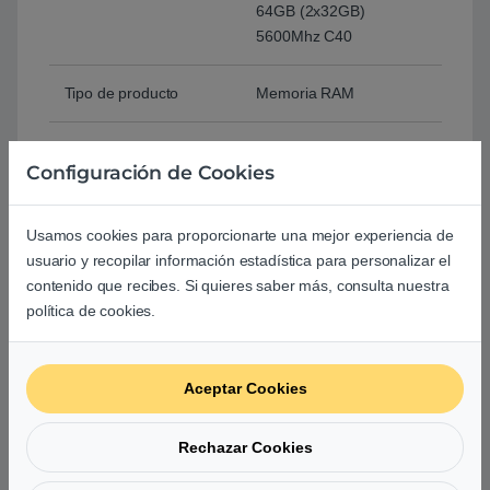
64GB (2x32GB)
5600Mhz C40
Tipo de producto
Memoria RAM
Factor forma
DIMM
Configuración de Cookies
Optimizada para Intel
Intel 600 Series
XMP y/o Intel XMP
Intel 700 Series
Usamos cookies para proporcionarte una mejor experiencia de
Ready
usuario y recopilar información estadística para personalizar el
contenido que recibes. Si quieres saber más, consulta nuestra
política de cookies.
Compatible con AMD
Sí
Ryzen
Aceptar Cookies
Velocidades
5600 MHz
Rechazar Cookies
Latencia CAS
40