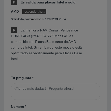
P
Es valida para placas Intel o sólo
AMD
responde ahora
Solicitado por
Francesc
ol
13/07/2024 21:54
R
La memoria RAM
Corsair Vengeance
DDR5 64GB (2x32GB) 5600Mhz C40
es
compatible con Placas Base tanto de AMD
como de Intel. Sin embargo, este modelo está
optimizado específicamente para Placas Base
Intel.
Tu pregunta
*
Nombre
*