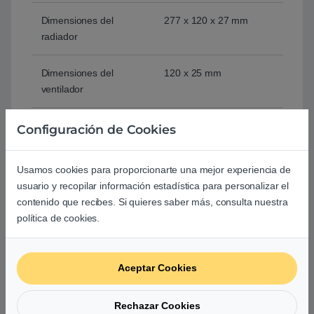
Dimensiones del
277 x 120 x 27 mm
radiador
Dimensiones del
120 x 25 mm
ventilador
Flujo de aire del
10.9 – 59.1 CFM
Configuración de Cookies
ventilador
Usamos cookies para proporcionarte una mejor experiencia de
Presión de aire del
0.09 – 1.93 mm-H2O
usuario y recopilar información estadística para personalizar el
ventilador
contenido que recibes. Si quieres saber más, consulta nuestra
política de cookies.
Ruido del ventilador
5 – 28.9 dBA
Conector del ventilador
Digital
Aceptar Cookies
Iluminación LED
RGB
Rechazar Cookies