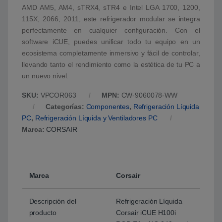
AMD AM5, AM4, sTRX4, sTR4 e Intel LGA 1700, 1200,
115X, 2066, 2011, este refrigerador modular se integra
perfectamente en cualquier configuración. Con el
software iCUE, puedes unificar todo tu equipo en un
ecosistema completamente inmersivo y fácil de controlar,
llevando tanto el rendimiento como la estética de tu PC a
un nuevo nivel.
SKU:
VPCOR063
MPN:
CW-9060078-WW
Categorías:
Componentes
,
Refrigeración Líquida
PC
,
Refrigeración Líquida y Ventiladores PC
Marca:
CORSAIR
Marca
Corsair
Descripción del
Refrigeración Líquida
producto
Corsair iCUE H100i