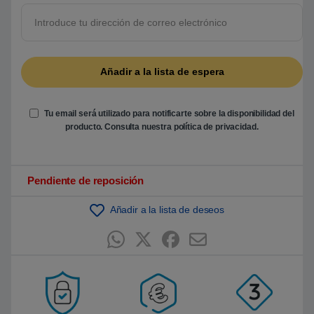
5
b
a
s
a
d
o
e
n
p
u
Tu email será utilizado para notificarte sobre la disponibilidad del
n
t
producto. Consulta nuestra
política de privacidad
.
u
a
c
i
ó
Pendiente de reposición
n
d
e
Añadir a la lista de deseos
c
l
i
e
n
t
e