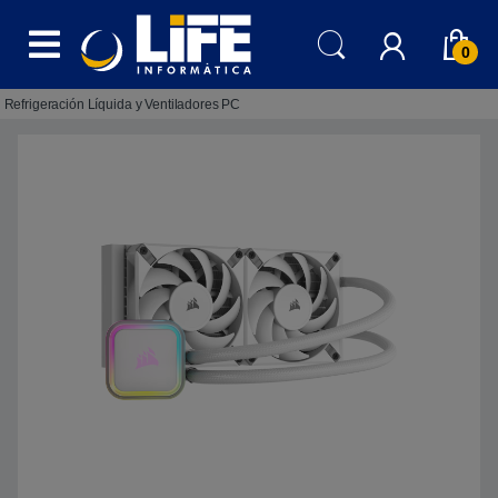
Skip to navigation
Skip to content
0
Refrigeración Líquida y Ventiladores PC