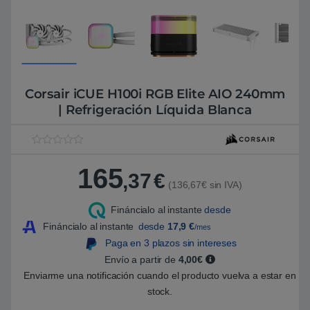
Corsair iCUE H100i RGB Elite AIO 240mm
| Refrigeración Líquida Blanca
V
1
a
165
l
,37
€
o
(136,67€ sin IVA)
r
a
Fináncialo al instante
desde
d
o
Fináncialo al instante
desde
17,9
€
/mes
5
.
Paga en 3 plazos sin intereses
0
Envío a partir de
4,00€
0
s
Enviarme una notificación cuando el producto vuelva a estar en
o
b
stock.
r
e