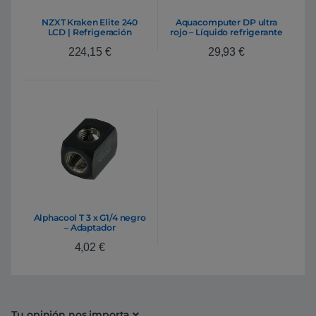
NZXT Kraken Elite 240
Aquacomputer DP ultra
LCD | Refrigeración
rojo – Líquido refrigerante
líquida
224,15
€
29,93
€
Alphacool T 3 x G1/4 negro
– Adaptador
4,02
€
Tu opinión nos importa