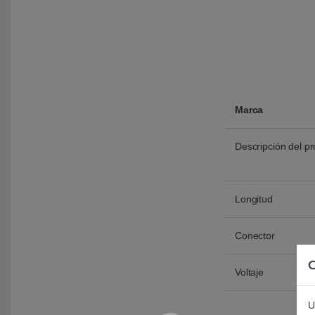
Marca
Descripción del p
Longitud
Conector
C
Voltaje
U