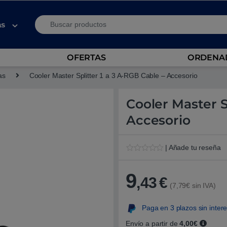
Search for:
as
OFERTAS
ORDENAD
as
Cooler Master Splitter 1 a 3 A-RGB Cable – Accesorio
Cooler Master S
Accesorio
| Añade tu reseña
V
1
a
l
9
,43
€
o
(7,79€ sin IVA)
r
a
d
Paga en 3 plazos sin inter
o
5
.
Envío a partir de
4,00€