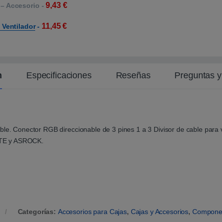
9,43
€
 – Accesorio
-
11,45
€
Ventilador
-
n
Especificaciones
Reseñas
Preguntas 
able. Conector RGB direccionable de 3 pines 1 a 3 Divisor de cable par
YTE y ASROCK.
Categorías:
Accesorios para Cajas
,
Cajas y Accesorios
,
Compone