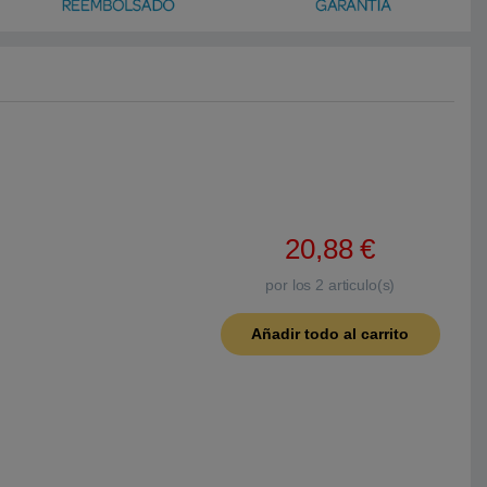
20,88
€
por los
2
articulo(s)
Añadir todo al carrito