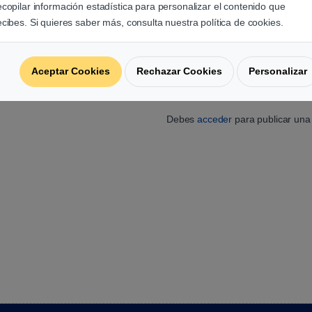
Comprar Accesorio – Cooler Master Splitter 1 a 3 A-RGB Cable
ecopilar información estadística para personalizar el contenido que
ecibes. Si quieres saber más, consulta nuestra política de cookies.
Aceptar Cookies
Rechazar Cookies
Personalizar
Agrega una reseña
Debes
acceder
para publicar una 