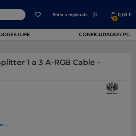
0,00
€
Entra o regístrate
0
ORES ILIFE
CONFIGURADOR PC
plitter 1 a 3 A-RGB Cable –
eses