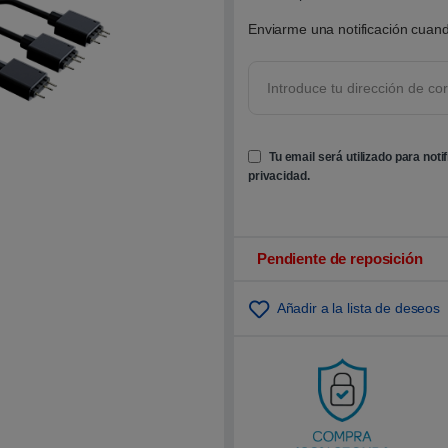
0
0
Enviarme una notificación cuand
s
o
b
r
e
5
b
a
s
Tu email será utilizado para noti
a
d
privacidad
.
o
e
n
p
u
n
Pendiente de reposición
t
u
a
Añadir a la lista de deseos
c
i
ó
n
d
e
c
l
i
e