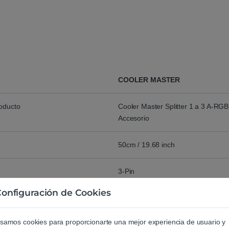
COOLER MASTER
roducto
Cooler Master Splitter 1 a 3 A-RG
Accesorio
50cm / 19.68 inch
3-Pin
onfiguración de Cookies
5V
samos cookies para proporcionarte una mejor experiencia de usuario y