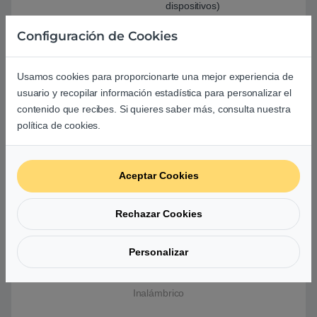
dispositivos)
Configuración de Cookies
Retroiluminación
RGB per-key (16,7
millones de colores)
Usamos cookies para proporcionarte una mejor experiencia de
usuario y recopilar información estadística para personalizar el
Compatibilidad
Mac OS, iOS, Android y
contenido que recibes. Si quieres saber más, consulta nuestra
Windows 8
política de cookies.
Peso
446 gramos
Aceptar Cookies
Dimensiones
29.3 x 10.3 x 3.03 cm
Rechazar Cookies
Otros
2 pilas de litio incluídas
Incluye manual
Personalizar
Comprar Cooler Master SK622 Switch Red – Teclado
Inalámbrico