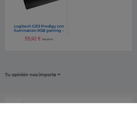
Logitech G213 Prodigy con
iluminación RGB gaming –
Teclado
55,92
€
84,99
€
Tu opinión nos importa
Conócenos
Información