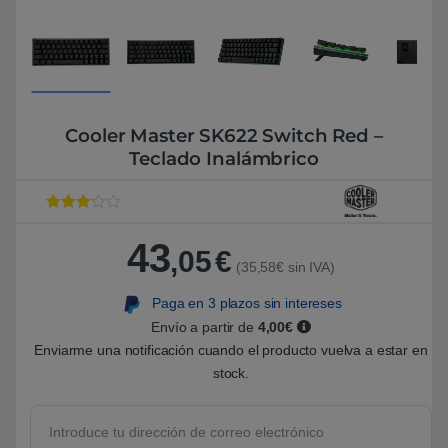
Cooler Master SK622 Switch Red –
Teclado Inalámbrico
Valorad
1
o con
3
43
de 5 en
,05
€
base a
(35,58€ sin IVA)
valoraci
ón de
Paga en 3 plazos sin intereses
un
cliente
Envío a partir de
4,00€
Enviarme una notificación cuando el producto vuelva a estar en
stock.