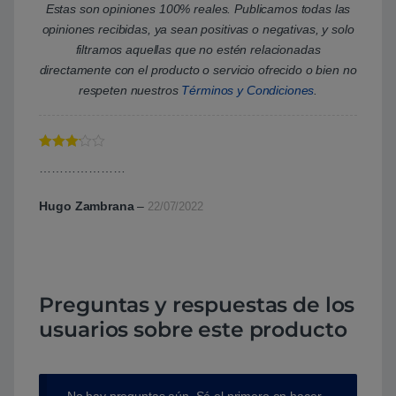
Estas son opiniones 100% reales. Publicamos todas las
opiniones recibidas, ya sean positivas o negativas, y solo
filtramos aquellas que no estén relacionadas
directamente con el producto o servicio ofrecido o bien no
respeten nuestros
Términos y Condiciones
.
Valorad
…………………
o con
3
de 5
Hugo Zambrana
–
22/07/2022
Preguntas y respuestas de los
usuarios sobre este producto