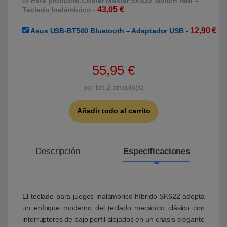
Este producto:
Cooler Master SK622 Switch Red –
43,05
€
Teclado Inalámbrico
-
12,90
€
Asus USB-BT500 Bluetooth – Adaptador USB
-
55,95
€
por los
2
articulo(s)
Añadir todo al carrito
Descripción
Especificaciones
El teclado para juegos inalámbrico híbrido SK622 adopta
un enfoque moderno del teclado mecánico clásico con
interruptores de bajo perfil alojados en un chasis elegante