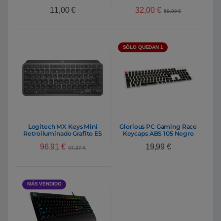
32,00
€
11,00
€
58,99
€
SÓLO QUEDAN 1
Logitech MX Keys Mini
Glorious PC Gaming Race
Retroiluminado Grafito ES
Keycaps ABS 105 Negro
– Teclado
Layout ES
96,91
€
19,99
€
97,37
€
MÁS VENDIDO