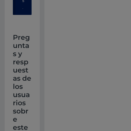
s
.
Preg
unta
s y
resp
uest
as de
los
usua
rios
sobr
e
este