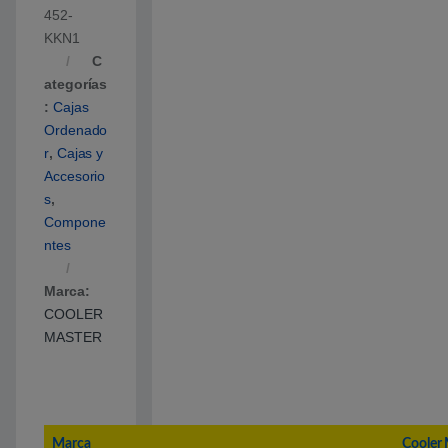
452-
KKN1
C
ategorías
:
Cajas
Ordenado
r
,
Cajas y
Accesorio
s
,
Compone
ntes
Marca:
COOLER
MASTER
Marca
Cooler 