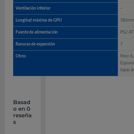
Ventilación inferior
–
Longitud máxima de GPU
386m
Fuente de alimentación
PS2 ATX
Ranuras de expansión
7
Otros
Peso 6
Espuma 
tapas la
Basad
o en 0
reseña
s