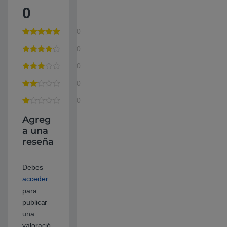
0
0
0
0
0
0
Agreg
a una
reseña
Debes
acceder
para
publicar
una
valoració