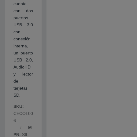
cuenta
con dos
puertos
USB 3.0
con
conexión
interna,
un puerto
USB 2.0,
AudioHD
y lector
de
tarjetas
SD.
SKU:
CECOL00
6
M
PN:
SIL-