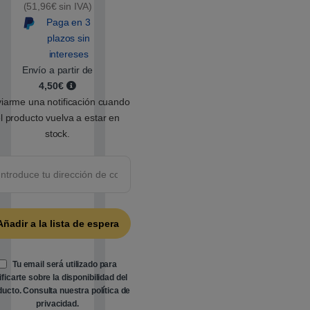
(51,96€ sin IVA)
a
d
Paga en 3
o
5
plazos sin
.
intereses
0
0
Envío a partir de
s
4,50€
o
b
iarme una notificación cuando
r
e
l producto vuelva a estar en
5
stock.
b
a
s
a
d
o
e
n
p
u
n
t
u
a
Tu email será utilizado para
c
ificarte sobre la disponibilidad del
i
ó
ducto. Consulta nuestra
política de
n
privacidad
.
d