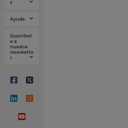
g
s
Ayuda
Suscríbet
e a
nuestra
newslette
r