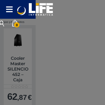
Skip to navigation
Skip to content
Cajas y Accesorios
0
Cooler
Master
SILENCIO
452 –
Caja
V
1
62
a
,87
€
l
o
r