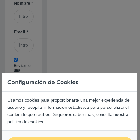
Nombre
*
Email
*
Enviarme
una
notificación
por cada
Configuración de Cookies
nueva
respuesta
Usamos cookies para proporcionarte una mejor experiencia de
usuario y recopilar información estadística para personalizar el
contenido que recibes. Si quieres saber más, consulta nuestra
política de cookies.