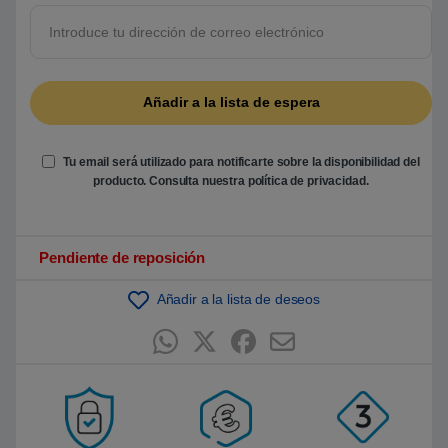
5
b
a
s
a
d
o
e
n
p
u
Tu email será utilizado para notificarte sobre la disponibilidad del
n
t
producto. Consulta nuestra
política de privacidad
.
u
a
c
i
ó
Pendiente de reposición
n
d
e
Añadir a la lista de deseos
c
l
i
e
n
t
e