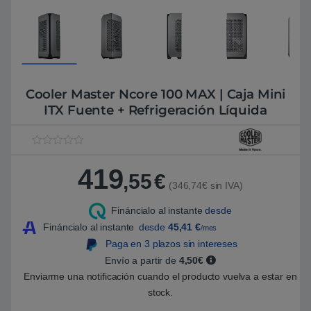
Cooler Master Ncore 100 MAX | Caja Mini
ITX Fuente + Refrigeración Líquida
V
1
a
419
l
,55
€
o
(346,74€ sin IVA)
r
a
Fináncialo al instante
desde
d
o
Fináncialo al instante
desde
45,41
€
/mes
5
.
Paga en 3 plazos sin intereses
0
Envío a partir de
4,50€
0
s
Enviarme una notificación cuando el producto vuelva a estar en
o
b
stock.
r
e