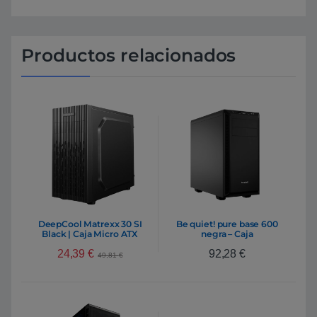
Productos relacionados
DeepCool Matrexx 30 SI
Be quiet! pure base 600
Black | Caja Micro ATX
negra – Caja
24,39
€
92,28
€
49,81
€