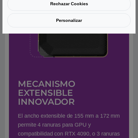
Rechazar Cookies
Personalizar
MECANISMO
EXTENSIBLE
INNOVADOR
El ancho extensible de 155 mm a 172 mm
permite 4 ranuras para GPU y
compatibilidad con RTX 4090, o 3 ranuras