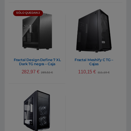
SÓLO QUEDAN 2
Fractal Design Define 7 XL
Fractal Meshify C TG –
Dark TG negra – Caja
Cajas
282,97
€
110,15
€
285,52
€
111,19
€