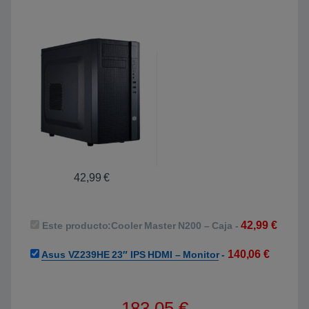
42,99
€
42,99
€
Este producto:
Cooler Master N200 – Caja
-
140,06
€
Asus VZ239HE 23″ IPS HDMI – Monitor
-
183,05
€