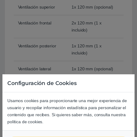
Ventilación superior
1x 120 mm (opcional)
Ventilación frontal
2x 120 mm (1 x
incluido)
Ventilación posterior
1x 120 mm (1 x
incluido)
Ventilación lateral
1x 120 mm (opcional)
Configuración de Cookies
Interfaz
2x USB 2.0
1x USB 3.0
Audio y micrófono
Usamos cookies para proporcionarte una mejor experiencia de
usuario y recopilar información estadística para personalizar el
contenido que recibes. Si quieres saber más, consulta nuestra
Dimensiones
202 x 378 x 445 mm
política de cookies.
Peso
4.3 kg