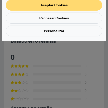
Aceptar Cookies
Color
Negro
Rechazar Cookies
Comprar Caja Cooler Master N200
Personalizar
Basado en 0 reseñas
0
0
0
0
0
0
Agrega una reseña