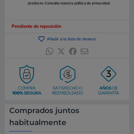
n
producto. Consulta nuestra
política de privacidad
.
p
u
n
t
u
Pendiente de reposición
a
c
i
ó
Añadir a la lista de deseos
n
d
e
c
l
i
e
n
t
e
Comprados juntos
habitualmente