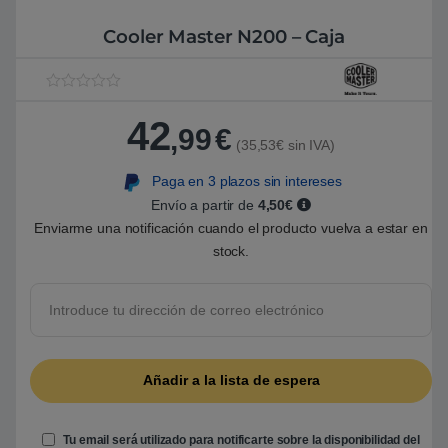
Cooler Master N200 – Caja
V
1
a
42
l
,99
€
o
(35,53€ sin IVA)
r
a
Paga en 3 plazos sin intereses
d
o
Envío a partir de
4,50€
5
.
Enviarme una notificación cuando el producto vuelva a estar en
0
stock.
0
s
o
b
r
e
5
b
a
s
a
d
o
e
Tu email será utilizado para notificarte sobre la disponibilidad del