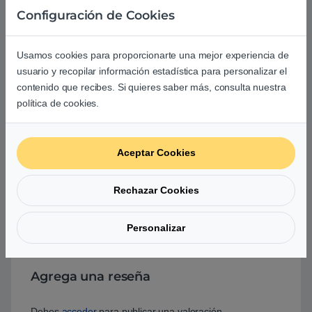
Configuración de Cookies
Comprar Cooler Master MM730 Black
Usamos cookies para proporcionarte una mejor experiencia de
usuario y recopilar información estadística para personalizar el
Basado en 0 reseñas
contenido que recibes. Si quieres saber más, consulta nuestra
política de cookies.
0
Aceptar Cookies
0
0
Rechazar Cookies
0
0
Personalizar
0
Agrega una reseña
Debes
acceder
para publicar una valoración.