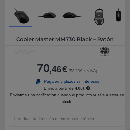
Cooler Master MM730 Black – Ratón
V
1
a
70
l
,46
€
o
(58,23€ sin IVA)
r
a
Paga en 3 plazos sin intereses
d
o
Envío a partir de
4,00€
5
.
Enviarme una notificación cuando el producto vuelva a estar en
0
stock.
0
s
o
b
r
e
5