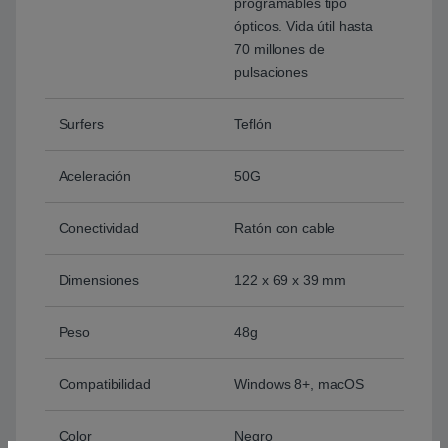
programables tipo
ópticos. Vida útil hasta
70 millones de
pulsaciones
Surfers
Teflón
Aceleración
50G
Conectividad
Ratón con cable
Dimensiones
122 x 69 x 39 mm
Peso
48g
Compatibilidad
Windows 8+, macOS
Color
Negro