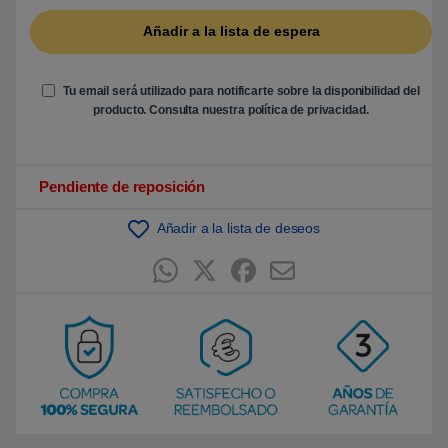
b
a
s
a
d
o
e
Tu email será utilizado para notificarte sobre la disponibilidad del
n
producto. Consulta nuestra
política de privacidad
.
p
u
n
t
u
Pendiente de reposición
a
c
i
ó
Añadir a la lista de deseos
n
d
e
c
l
i
e
n
t
e