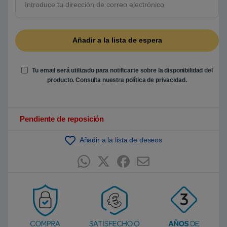
b
a
s
a
d
o
e
n
p
u
Tu email será utilizado para notificarte sobre la disponibilidad del
n
t
producto. Consulta nuestra
política de privacidad
.
u
a
c
i
ó
Pendiente de reposición
n
d
e
Añadir a la lista de deseos
c
l
i
e
n
t
e