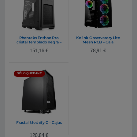
Phanteks Enthoo Pro
Kolink Observatory Lite
cristal templado negra –
Mesh RGB – Caja
Caja
151,16
€
78,91
€
SÓLO QUEDAN 2
Fractal Meshify C – Cajas
120,84
€