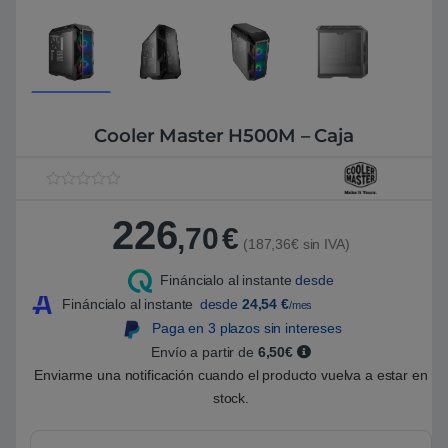
Cooler Master H500M – Caja
V
1
a
226
l
,70
€
o
(187,36€ sin IVA)
r
a
Fináncialo al instante
desde
d
o
Fináncialo al instante
desde
24,54
€
/mes
5
.
Paga en 3 plazos sin intereses
0
Envío a partir de
6,50€
0
s
Enviarme una notificación cuando el producto vuelva a estar en
o
b
stock.
r
e
5