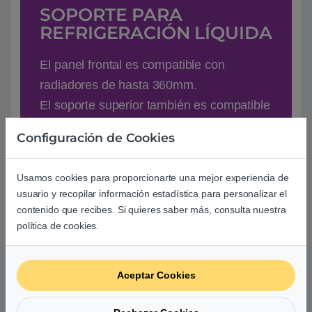
SOPORTE PARA
REFRIGERACIÓN LÍQUIDA
El panel frontal es compatible con
radiadores de hasta 360mm.
El soporte superior también es compatible
con el mismo tamaño de radiador,
Configuración de Cookies
además de ventiladores de hasta 200mm.
Justo encima de la cubierta de la fuente
Usamos cookies para proporcionarte una mejor experiencia de
de alimentación está el soporte para las
usuario y recopilar información estadística para personalizar el
bombas de agua.
contenido que recibes. Si quieres saber más, consulta nuestra
política de cookies.
Aceptar Cookies