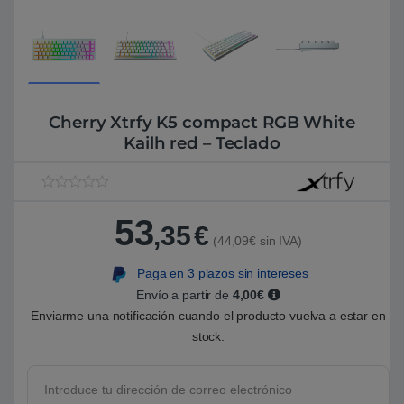
Cherry Xtrfy K5 compact RGB White
Kailh red – Teclado
V
1
a
53
l
,35
€
o
(44,09€ sin IVA)
r
a
Paga en 3 plazos sin intereses
d
o
Envío a partir de
4,00€
5
.
Enviarme una notificación cuando el producto vuelva a estar en
0
stock.
0
s
o
b
r
e