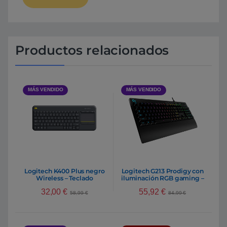
Productos relacionados
MÁS VENDIDO
MÁS VENDIDO
Logitech K400 Plus negro
Logitech G213 Prodigy con
Wireless – Teclado
iluminación RGB gaming –
Teclado
32,00
€
55,92
€
58,99
€
84,99
€