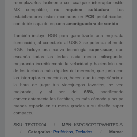
reemplazarlos fácilmente con cualquier interruptor estilo
MX compatible,
no requiere soldadura
. Los
estabilizadores estan montados en
PCB
prelubricados,
con doble capa de espuma
amortiguadora de sonido
.
También incluye RGB para garantizarte una mejorada
iluminación, al conectarlo al USB 3 se potencia el modo
RGB. Incluye una nueva tecnología
super-scan
, que
escanéa todas las teclas cada medio milisegundo,
mejorando increiblemente la velocidad y haciendolo uno
de los teclados más rápidos del mercado, que junto con
los interruptores mecánicos, hacen que tu experiéncia a
la hora de jugar tus videojuegos favoritos, se vea
mejorada, y al ser del
65%
, sacrificando
convenientemente las flechitas, es más cómodo y ocupa
menos espacio en tu mesa gracias a su diseño super
compacto.
SKU:
TEXTR004
MPN:
K5RGBCPTTPWHITER-S
Categorías:
Periféricos
,
Teclados
Marca: