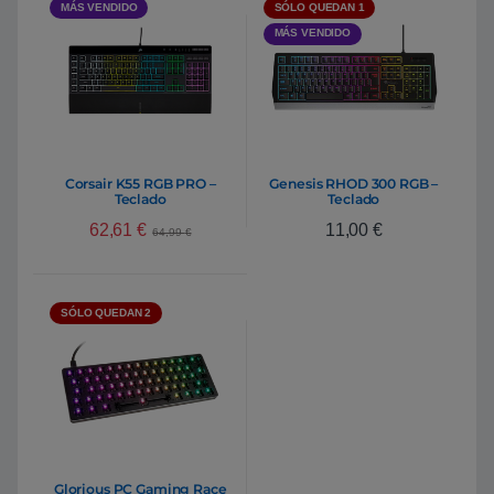
MÁS VENDIDO
SÓLO QUEDAN 1
MÁS VENDIDO
Corsair K55 RGB PRO –
Genesis RHOD 300 RGB –
Teclado
Teclado
62,61
€
11,00
€
64,99
€
SÓLO QUEDAN 2
Glorious PC Gaming Race