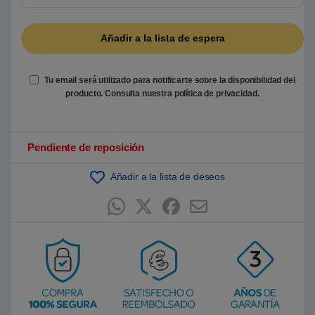
5
b
a
s
a
d
o
e
Tu email será utilizado para notificarte sobre la disponibilidad del
n
producto. Consulta nuestra
política de privacidad
.
p
u
n
t
u
Pendiente de reposición
a
c
i
ó
Añadir a la lista de deseos
n
d
e
c
l
i
e
n
t
e