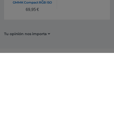
GMMK Compact RGB ISO
Base Teclado
69,95
€
Tu opinión nos importa
Conócenos
Información
Campañas
Ayuda