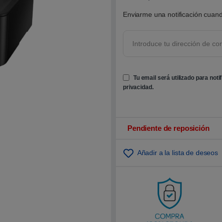
0
0
Enviarme una notificación cuand
s
o
b
r
e
5
b
a
s
Tu email será utilizado para noti
a
d
privacidad
.
o
e
n
p
u
n
Pendiente de reposición
t
u
a
Añadir a la lista de deseos
c
i
ó
n
d
e
c
l
i
e