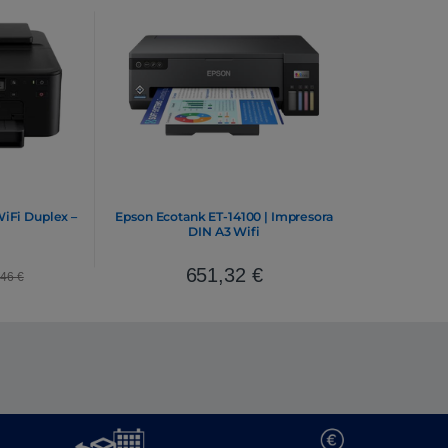
iFi Duplex –
Epson Ecotank ET-14100 | Impresora
DIN A3 Wifi
651,32
€
,46
€