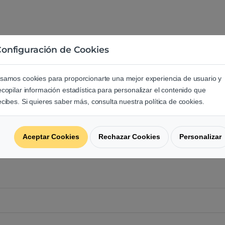
onfiguración de Cookies
e los usuarios sobre este produ
samos cookies para proporcionarte una mejor experiencia de usuario y
ecopilar información estadística para personalizar el contenido que
ecibes. Si quieres saber más, consulta nuestra política de cookies.
regunta acerca de este producto.
Aceptar Cookies
Rechazar Cookies
Personalizar