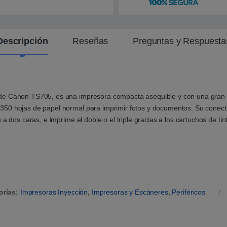
n
t
e
Descripción
Reseñas
Preguntas y Respuesta
de Canon TS705, es una impresora compacta asequible y con una gran c
50 hojas de papel normal para imprimir fotos y documentos. Su conectiv
a dos caras, e imprime el doble o el triple gracias a los cartuchos de ti
orías:
Impresoras Inyección
,
Impresoras y Escáneres
,
Periféricos