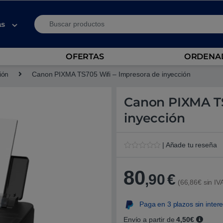
Search for:
as
OFERTAS
ORDENAD
ión
Canon PIXMA TS705 Wifi – Impresora de inyección
Canon PIXMA TS
inyección
| Añade tu reseña
V
1
a
l
80
,90
€
o
(66,86€ sin IV
r
a
d
Paga en 3 plazos sin inter
o
5
.
Envío a partir de
4,50€