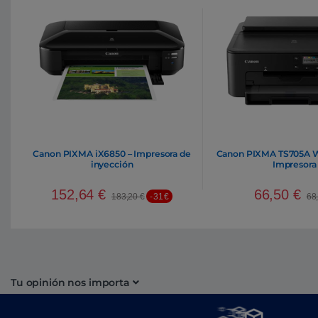
Canon PIXMA iX6850 – Impresora de
Canon PIXMA TS705A W
inyección
Impresora
152,64
€
66,50
€
183,20
€
-31€
68
Tu opinión nos importa