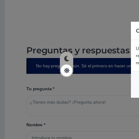
C
Preguntas y respuestas d
U
r
r
No hay preguntas aún. Sé el primero en hacer una p
Tu pregunta
*
Nombre
*