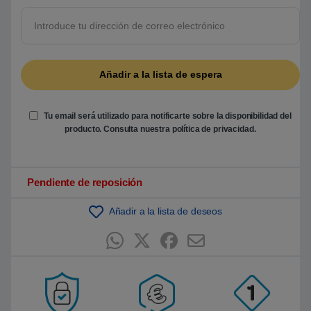
5
b
a
s
a
d
o
e
n
p
u
n
Tu email será utilizado para notificarte sobre la disponibilidad del
t
producto. Consulta nuestra
política de privacidad
.
u
a
c
i
ó
Pendiente de reposición
n
d
e
Añadir a la lista de deseos
c
l
i
e
n
t
e