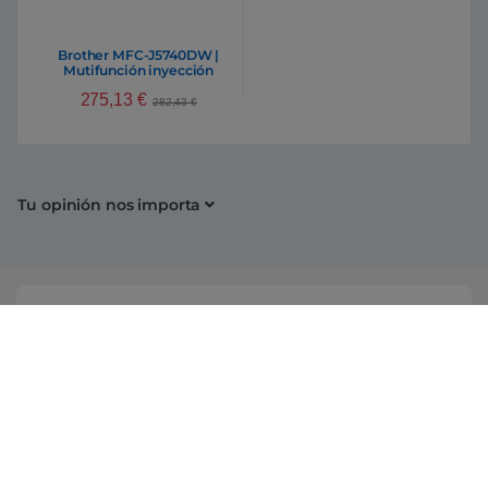
Brother MFC-J5740DW |
Mutifunción inyección
275,13
€
282,43
€
Tu opinión nos importa
Conócenos
Información
Campañas