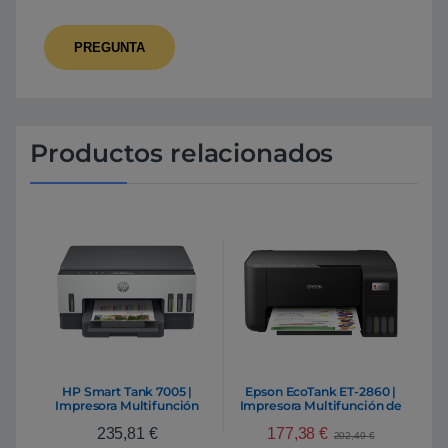
Productos relacionados
HP Smart Tank 7005 |
Epson EcoTank ET-2860 |
Impresora Multifunción
Impresora Multifunción de
Dúplex WiFi Bluetooth
Inyección de tinta Wifi A4
177,38
€
235,81
€
5760 x 1440 DPI 33 ppm
202,49
€