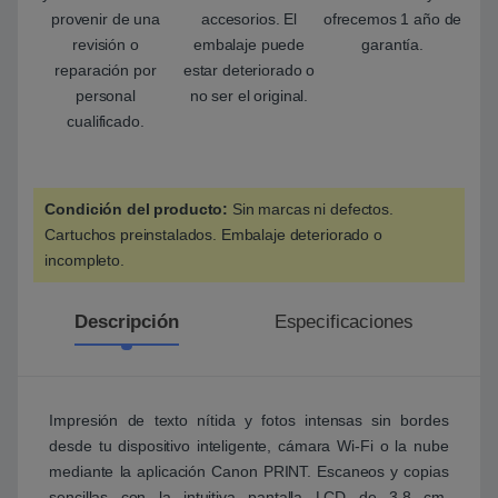
provenir de una
accesorios. El
ofrecemos 1 año de
revisión o
embalaje puede
garantía.
reparación por
estar deteriorado o
personal
no ser el original.
cualificado.
Condición del producto:
Sin marcas ni defectos.
Cartuchos preinstalados. Embalaje deteriorado o
incompleto.
Descripción
Especificaciones
Impresión de texto nítida y fotos intensas sin bordes
desde tu dispositivo inteligente, cámara Wi-Fi o la nube
mediante la aplicación Canon PRINT. Escaneos y copias
sencillas con la intuitiva pantalla LCD de 3,8 cm.