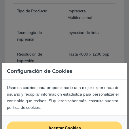
Tipo de Producto
Impresora
Multifuncional
Tecnología de
Inyección de tinta
impresión
Resolución de
Hasta 4800 x 1200 ppp
impresión
Configuración de Cookies
Funciones
Impresión
Copia
Usamos cookies para proporcionarte una mejor experiencia de
Escáner
usuario y recopilar información estadística para personalizar el
contenido que recibes. Si quieres saber más, consulta nuestra
Velocidad de copia
Aprox. 27 s9
política de cookies.
Resolución de escaneo
Óptica: hasta 600 x
1200 ppp
Aceptar Cookies