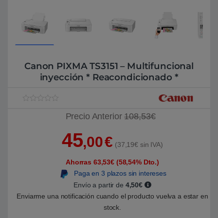
Canon PIXMA TS3151 – Multifuncional
inyección * Reacondicionado *
V
1
Precio Anterior
108,53€
a
l
o
45
r
,00
€
a
(37,19€ sin IVA)
d
o
Ahorras 63,53€ (58,54% Dto.)
5
.
Paga en 3 plazos sin intereses
0
0
Envío a partir de
4,50€
s
Enviarme una notificación cuando el producto vuelva a estar en
o
b
stock.
r
e