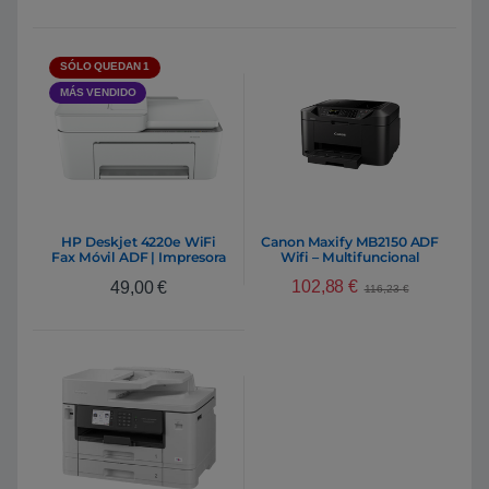
SÓLO QUEDAN 1
MÁS VENDIDO
HP Deskjet 4220e WiFi
Canon Maxify MB2150 ADF
Fax Móvil ADF | Impresora
Wifi – Multifuncional
Multifunción Inyección
inyección
102,88
€
49,00
€
116,23
€