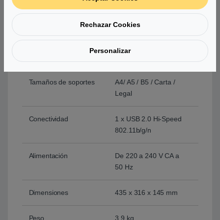
Velocidad de escaneo
Aprox. 15 seg
Rechazar Cookies
Panel de control
3,8 cm LCD
Personalizar
monocroma
Tamaños de soportes
A4/ A5 / B5 / Carta /
Legal
Conectividad
1 x USB 2.0 Hi-Speed
802.11b/g/n
Alimentación
De 220 a 240 V CA a
50 Hz
Dimensiones
435 x 316 x 145 mm
Peso
3,9 kg