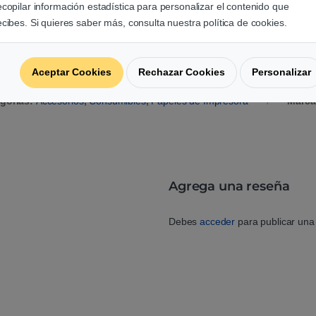
ecopilar información estadística para personalizar el contenido que
ecibes. Si quieres saber más, consulta nuestra política de cookies.
Aceptar Cookies
Rechazar Cookies
Personalizar
gorías:
Accesorios
,
Consumibles
,
Papeles de Impresora
Marca
Agrega una reseña
Debes
acceder
para publicar una 