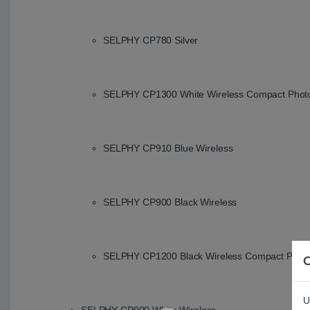
SELPHY CP780 Silver
SELPHY CP1300 White Wireless Compact Photo
SELPHY CP910 Blue Wireless
SELPHY CP900 Black Wireless
SELPHY CP1200 Black Wireless Compact Photo 
C
U