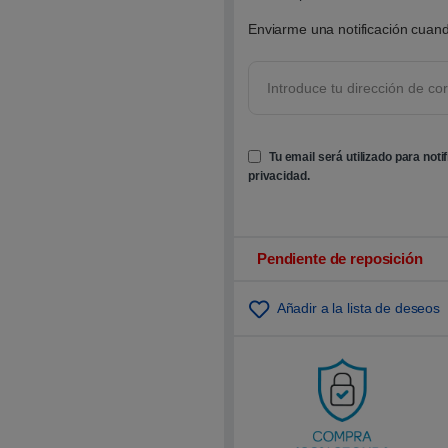
0
0
Enviarme una notificación cuand
s
o
b
r
e
5
b
a
s
Tu email será utilizado para noti
a
d
privacidad
.
o
e
n
p
u
n
Pendiente de reposición
t
u
a
Añadir a la lista de deseos
c
i
ó
n
d
e
c
l
i
e