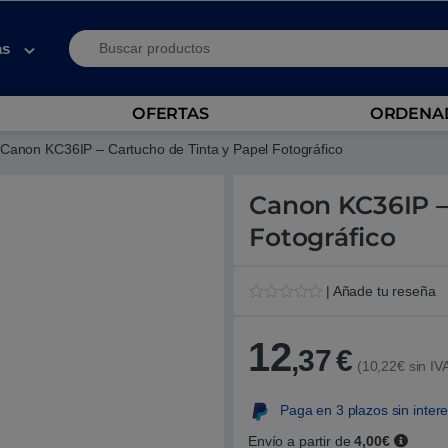
Search for:
as
OFERTAS
ORDENAD
Canon KC36IP – Cartucho de Tinta y Papel Fotográfico
Canon KC36IP –
Fotográfico
| Añade tu reseña
V
1
a
l
12
,37
€
o
(10,22€ sin IV
r
a
d
Paga en 3 plazos sin inter
o
5
.
Envío a partir de
4,00€