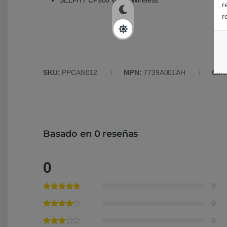
SELPHY CP900 White Wireless
r
r
SKU:
PPCAN012
MPN:
7739A001AH
Cate
Basado en 0 reseñas
0
0
0
0