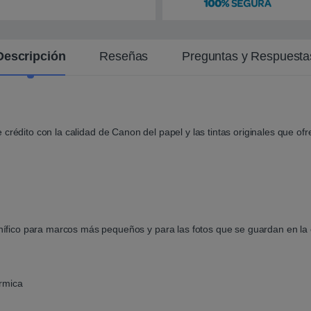
n
t
e
Descripción
Reseñas
Preguntas y Respuesta
crédito con la calidad de Canon del papel y las tintas originales que of
ífico para marcos más pequeños y para las fotos que se guardan en la c
érmica