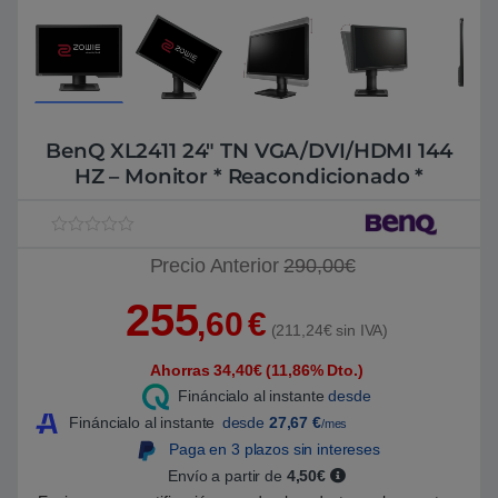
BenQ XL2411 24″ TN VGA/DVI/HDMI 144
HZ – Monitor * Reacondicionado *
V
1
Precio Anterior
290,00€
a
l
o
255
r
,60
€
a
(211,24€ sin IVA)
d
o
Ahorras 34,40€ (11,86% Dto.)
5
.
Fináncialo al instante
desde
0
0
Fináncialo al instante
desde
27,67
€
/mes
s
Paga en 3 plazos sin intereses
o
b
Envío a partir de
4,50€
r
e