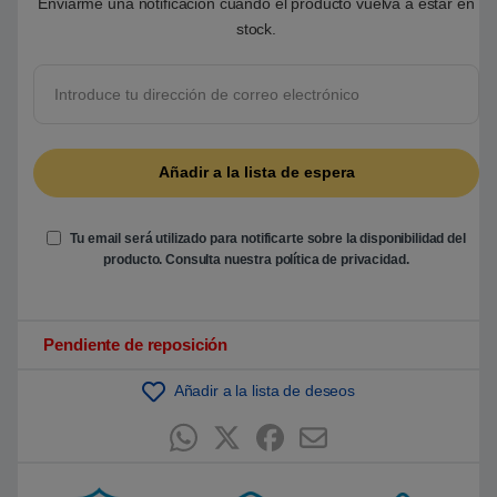
Enviarme una notificación cuando el producto vuelva a estar en
5
stock.
b
a
s
a
d
o
e
n
p
u
n
t
u
a
Tu email será utilizado para notificarte sobre la disponibilidad del
c
producto. Consulta nuestra
política de privacidad
.
i
ó
n
d
e
c
Pendiente de reposición
l
i
e
Añadir a la lista de deseos
n
t
e