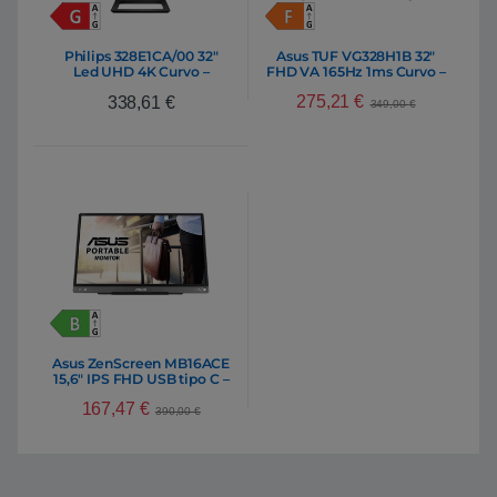
Philips 328E1CA/00 32″
Asus TUF VG328H1B 32″
Led UHD 4K Curvo –
FHD VA 165Hz 1ms Curvo –
Monitor
Monitor
275,21
€
338,61
€
349,00
€
Asus ZenScreen MB16ACE
15,6″ IPS FHD USB tipo C –
Monitor
167,47
€
390,00
€