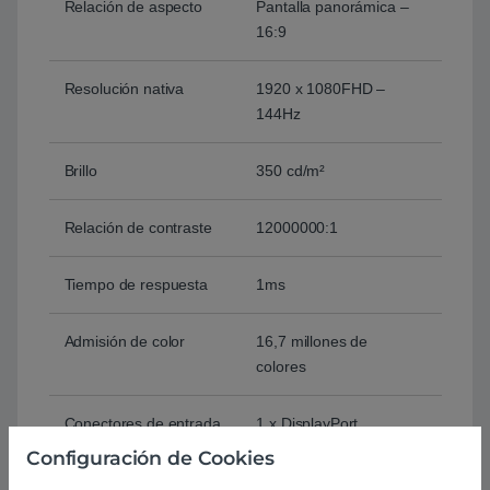
Relación de aspecto
Pantalla panorámica –
16:9
Resolución nativa
1920 x 1080FHD –
144Hz
Brillo
350 cd/m²
Relación de contraste
12000000:1
Tiempo de respuesta
1ms
Admisión de color
16,7 millones de
colores
Conectores de entrada
1 x DisplayPort
1 x HDMI
Configuración de Cookies
1 x DVI-DL