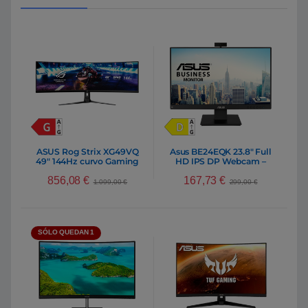
ASUS Rog Strix XG49VQ
Asus BE24EQK 23.8″ Full
49″ 144Hz curvo Gaming
HD IPS DP Webcam –
Monitor
Monitor
856,08
€
167,73
€
1.099,00
€
299,00
€
SÓLO QUEDAN 1