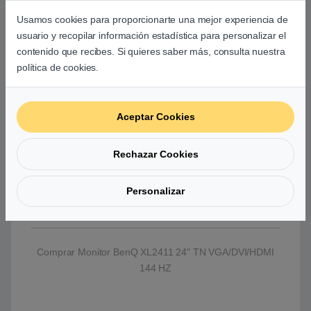
1 x Conector Jack
Usamos cookies para proporcionarte una mejor experiencia de
3.5mm
usuario y recopilar información estadística para personalizar el
contenido que recibes. Si quieres saber más, consulta nuestra
Ajustes de posición de
Inclinación: -5º hasta
política de cookies.
pantalla
20º
Giro: -45 – 45º
Pivote: 0 – 90º
Aceptar Cookies
Ajuste de altura: 13cm
Anclaje para pared: Si
Rechazar Cookies
Color
Negro
Personalizar
Peso
6kg
Comprar Monitor BenQ XL2411 24" TN VGA/DVI/HDMI
144 HZ