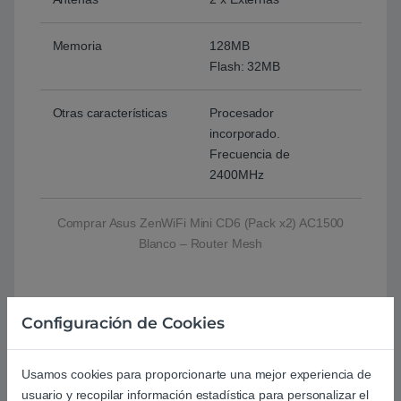
Memoria
128MB
Flash: 32MB
Otras características
Procesador
incorporado.
Frecuencia de
2400MHz
Comprar Asus ZenWiFi Mini CD6 (Pack x2) AC1500
Blanco – Router Mesh
Basado en 0 reseñas
Configuración de Cookies
0
Usamos cookies para proporcionarte una mejor experiencia de
usuario y recopilar información estadística para personalizar el