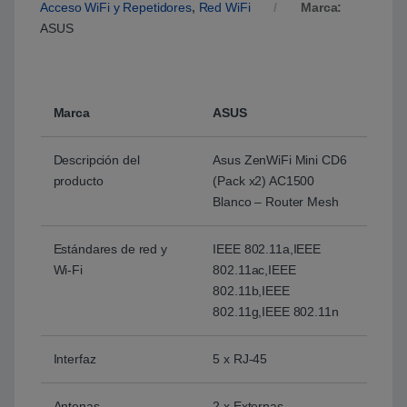
Acceso WiFi y Repetidores
,
Red WiFi
Marca:
ASUS
Marca
ASUS
Descripción del
Asus ZenWiFi Mini CD6
producto
(Pack x2) AC1500
Blanco – Router Mesh
Estándares de red y
IEEE 802.11a,IEEE
Wi-Fi
802.11ac,IEEE
802.11b,IEEE
802.11g,IEEE 802.11n
Interfaz
5 x RJ-45
Antenas
2 x Externas