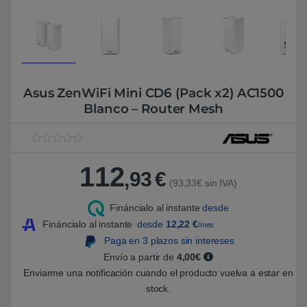
Asus ZenWiFi Mini CD6 (Pack x2) AC1500
Blanco – Router Mesh
V
1
a
112
l
,93
€
o
(93,33€ sin IVA)
r
a
Fináncialo al instante
desde
d
o
Fináncialo al instante
desde
12,22
€
/mes
5
.
Paga en 3 plazos sin intereses
0
Envío a partir de
4,00€
0
s
Enviarme una notificación cuando el producto vuelva a estar en
o
b
stock.
r
e