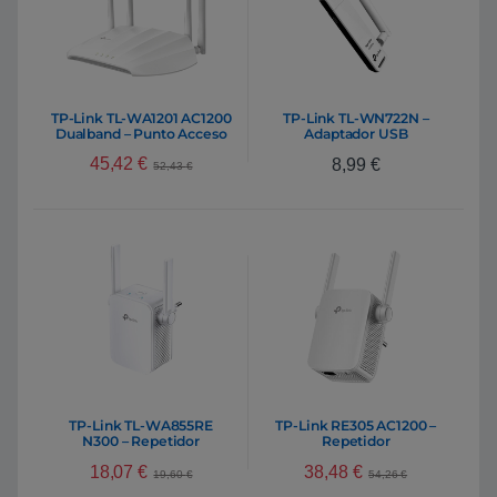
TP-Link TL-WA1201 AC1200
TP-Link TL-WN722N –
Dualband – Punto Acceso
Adaptador USB
45,42
€
8,99
€
52,43
€
TP-Link TL-WA855RE
TP-Link RE305 AC1200 –
N300 – Repetidor
Repetidor
18,07
€
38,48
€
19,60
€
54,26
€