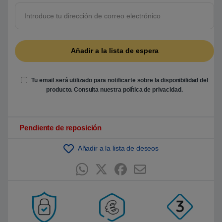
5
b
a
s
a
d
o
e
n
p
u
Tu email será utilizado para notificarte sobre la disponibilidad del
n
t
producto. Consulta nuestra
política de privacidad
.
u
a
c
i
ó
Pendiente de reposición
n
d
e
Añadir a la lista de deseos
c
l
i
e
n
t
e