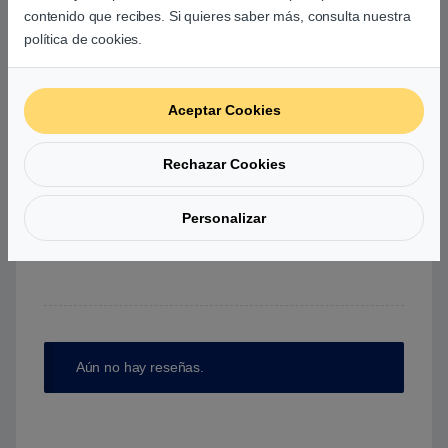
0
contenido que recibes. Si quieres saber más, consulta nuestra
0
política de cookies.
0
0
Aceptar Cookies
0
Rechazar Cookies
Agrega una reseña
Personalizar
Debes
acceder
para publicar una valoración.
Aún no hay reseñas.