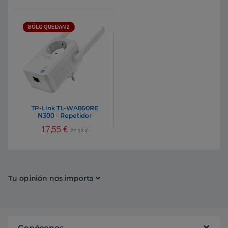
SÓLO QUEDAN 2
TP-Link TL-WA860RE
N300 – Repetidor
17,55
€
22,13
€
Tu opinión nos importa