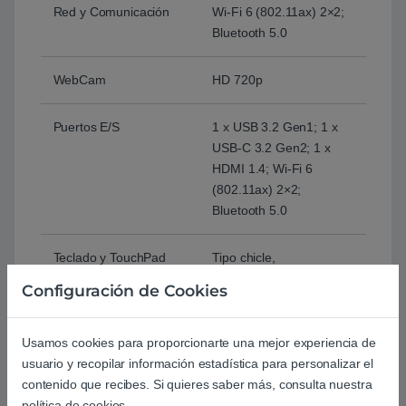
Red y Comunicación
Wi-Fi 6 (802.11ax) 2×2;
Bluetooth 5.0
WebCam
HD 720p
Puertos E/S
1 x USB 3.2 Gen1; 1 x
USB-C 3.2 Gen2; 1 x
HDMI 1.4; Wi-Fi 6
(802.11ax) 2×2;
Bluetooth 5.0
Teclado y TouchPad
Tipo chicle,
retroiluminado, Español
Configuración de Cookies
Software
Windows 10 Home
Usamos cookies para proporcionarte una mejor experiencia de
usuario y recopilar información estadística para personalizar el
Batería
67Wh, 4 Celdas, Iones
contenido que recibes. Si quieres saber más, consulta nuestra
de Litio
política de cookies.