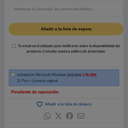
r
e
5
b
a
s
a
d
o
e
n
Tu email será utilizado para notificarte sobre la disponibilidad del
p
u
producto. Consulta nuestra
política de privacidad
.
n
t
u
a
c
i
Instalación Microsoft Windows
209,90€
178,95€
ó
11 Pro + Licencia original
n
d
e
Pendiente de reposición
c
l
i
Añadir a la lista de deseos
e
n
t
e