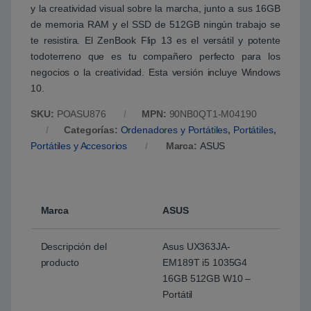
y la creatividad visual sobre la marcha, junto a sus 16GB
de memoria RAM y el SSD de 512GB ningún trabajo se
te resistira. El ZenBook Flip 13 es el versátil y potente
todoterreno que es tu compañero perfecto para los
negocios o la creatividad. Esta versión incluye Windows
10.
SKU:
POASU876
MPN:
90NB0QT1-M04190
Categorías:
Ordenadores y Portátiles
,
Portátiles
,
Portátiles y Accesorios
Marca:
ASUS
Marca
ASUS
Descripción del
Asus UX363JA-
producto
EM189T i5 1035G4
16GB 512GB W10 –
Portátil