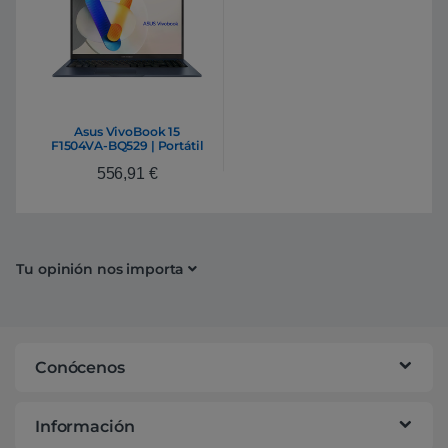
Asus VivoBook 15
F1504VA-BQ529 | Portátil
Intel Core 5 120U 16GB
556,91
€
DDR5 512GB NVMe 15.6″
Full HD IPS FreeDOS
Tu opinión nos importa
Conócenos
Información