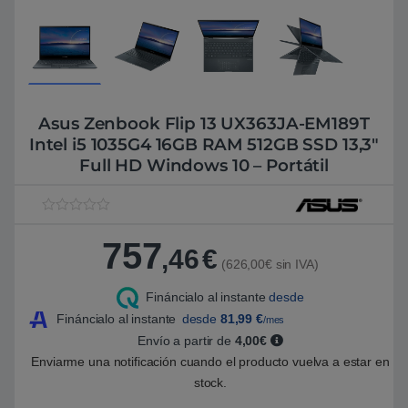
Asus Zenbook Flip 13 UX363JA-EM189T
Intel i5 1035G4 16GB RAM 512GB SSD 13,3″
Full HD Windows 10 – Portátil
V
1
a
757
l
,46
€
o
(626,00€ sin IVA)
r
a
Fináncialo al instante
desde
d
o
Fináncialo al instante
desde
81,99
€
/mes
5
.
Envío a partir de
4,00€
0
Enviarme una notificación cuando el producto vuelva a estar en
0
s
stock.
o
b