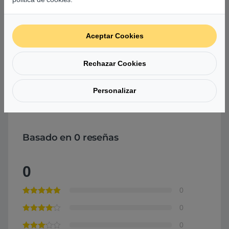
Peso y Dimensiones
1,30 Kg (305 x 211 x
11,9 ~ 13,9mm)
Aceptar Cookies
Color
Gris
Rechazar Cookies
Comprar Asus UX363JA-EM189T i5 1035G4 16GB
Personalizar
512GB W10 – Portátil
Basado en 0 reseñas
0
0
0
0