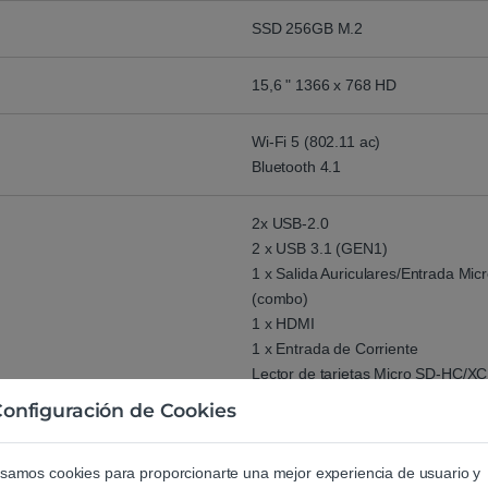
SSD 256GB M.2
15,6 " 1366 x 768 HD
Wi-Fi 5 (802.11 ac)
Bluetooth 4.1
2x USB-2.0
2 x USB 3.1 (GEN1)
1 x Salida Auriculares/Entrada Mi
(combo)
1 x HDMI
1 x Entrada de Corriente
Lector de tarjetas Micro SD-HC/XC
Sin Unidad óptica
onfiguración de Cookies
Windows 10 Home
samos cookies para proporcionarte una mejor experiencia de usuario y