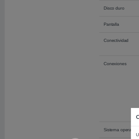
Disco duro
Pantalla
Conectividad
Conexiones
C
Sistema operativo
U