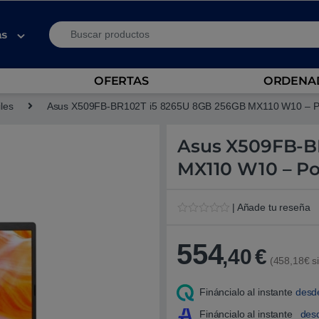
Search for:
as
OFERTAS
ORDENAD
iles
Asus X509FB-BR102T i5 8265U 8GB 256GB MX110 W10 – Por
Asus X509FB-B
MX110 W10 – Por
| Añade tu reseña
V
1
a
l
554
,40
€
o
(458,18€ si
r
a
d
Fináncialo al instante
desd
o
5
.
Fináncialo al instante
des