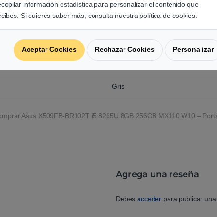
ecopilar información estadística para personalizar el contenido que
32Wh, 2 Celdas,Polimero de Litio
ecibes. Si quieres saber más, consulta nuestra política de cookies.
360 x 235 x 22,9 mm
Aceptar Cookies
Rechazar Cookies
Personalizar
1,90 Kg
Gris
omprar Asus X509FB-BR102T i5 8265U 8GB 256GB MX110 W10 – Portát
Agrega una reseña
Debes
acceder
para publicar una 