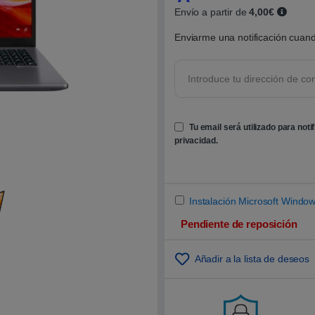
0
Envío a partir de
4,00€
0
s
o
Enviarme una notificación cuand
b
r
e
5
b
a
s
a
d
Tu email será utilizado para noti
o
privacidad
.
e
n
p
u
n
t
u
Instalación Microsoft Window
a
c
Pendiente de reposición
i
ó
n
Añadir a la lista de deseos
d
e
c
l
i
e