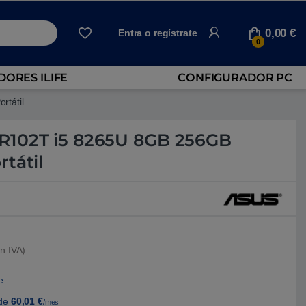
0,00
€
Entra o regístrate
0
ORES ILIFE
CONFIGURADOR PC
tátil
R102T i5 8265U 8GB 256GB
tátil
n IVA)
e
de
60,01
€
/mes