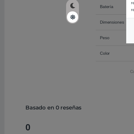
r
Batería
r
Dimensiones
Peso
Color
C
Basado en 0 reseñas
0