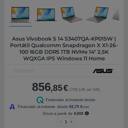
Asus Vivobook S 14 S3407QA-KP015W |
Portátil Qualcomm Snapdragon X X1-26-
100 16GB DDR5 1TB NVMe 14″ 2.5K
WQXGA IPS Windows 11 Home
V
1
a
856
l
,85
€
o
(708,14€ sin IVA)
r
a
Fináncialo al instante
desde
d
o
Fináncialo al instante
desde
92,75
€
/mes
5
.
Envío a partir de
4,00€
0
Asus Vivobook S 14 S3407QA-K
0
s