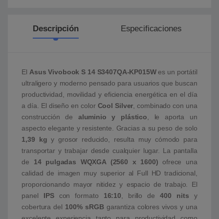
Descripción
Especificaciones
El
Asus Vivobook S 14 S3407QA-KP015W
es un portátil
ultraligero y moderno pensado para usuarios que buscan
productividad, movilidad y eficiencia energética en el día
a día. El diseño en color
Cool Silver
, combinado con una
construcción de
aluminio y plástico
, le aporta un
aspecto elegante y resistente. Gracias a su peso de solo
1,39 kg
y grosor reducido, resulta muy cómodo para
transportar y trabajar desde cualquier lugar. La pantalla
de
14 pulgadas WQXGA (2560 x 1600)
ofrece una
calidad de imagen muy superior al Full HD tradicional,
proporcionando mayor nitidez y espacio de trabajo. El
panel
IPS
con formato
16:10
, brillo de
400 nits
y
cobertura del
100% sRGB
garantiza colores vivos y una
excelente experiencia tanto para productividad como