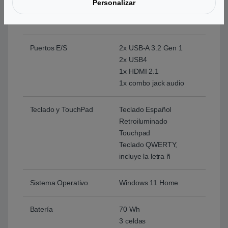
Personalizar
contraseña BIOS y
usuario
Puertos E/S
2x USB-A 3.2 Gen 1
2x USB4
1x HDMI 2.1
1x combo jack audio
Teclado y TouchPad
Teclado Español
Retroiluminado
Touchpad
Teclado QWERTY,
incluye la letra ñ
Sistema Operativo
Windows 11 Home
Batería
70 Wh
3 celdas