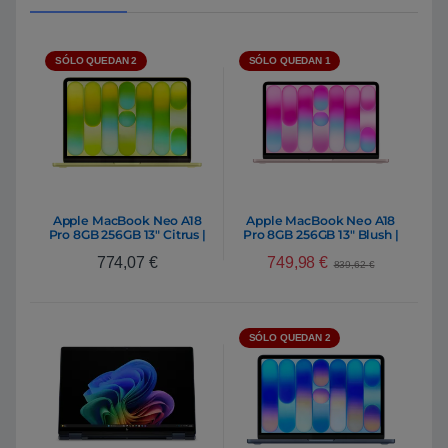
SÓLO QUEDAN 2
SÓLO QUEDAN 1
Apple MacBook Neo A18
Apple MacBook Neo A18
Pro 8GB 256GB 13″ Citrus |
Pro 8GB 256GB 13″ Blush |
Portátil
Portátil
749,98
€
774,07
€
839,62
€
SÓLO QUEDAN 2