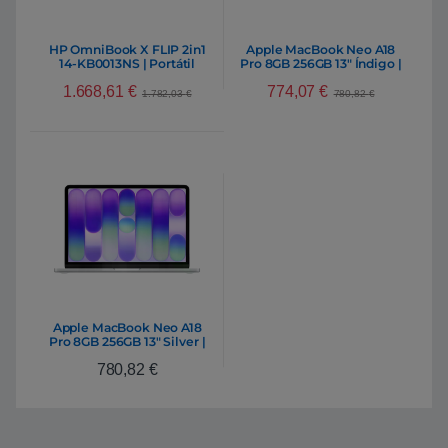
HP OmniBook X FLIP 2in1
Apple MacBook Neo A18
14-KB0013NS | Portátil
Pro 8GB 256GB 13″ Índigo |
Intel Core Ultra 9 386H
Portátil
1.668,61
€
774,07
€
32GB DDR5 1TB NVMe 14″
1.782,03
€
780,82
€
2K Oled Windows 11 Home
Apple MacBook Neo A18
Pro 8GB 256GB 13″ Silver |
Portátil
780,82
€