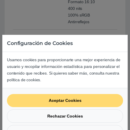
Formato 16:10
400 nits
100% sRGB
Antirreflejos
Sonido
SonicMaster
Configuración de Cookies
Micrófono incorporado
Red y Comunicación
Wi-Fi 6E
Usamos cookies para proporcionarte una mejor experiencia de
Bluetooth 5.3
usuario y recopilar información estadística para personalizar el
Antena 2×2
contenido que recibes. Si quieres saber más, consulta nuestra
política de cookies.
WebCam
Cámara Full HD
Cámara IR
Aceptar Cookies
Tapa de privacidad
Seguridad
Windows Hello
Rechazar Cookies
TPM
Protección por