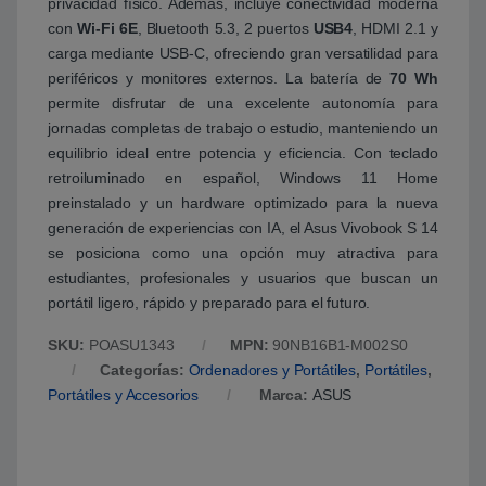
privacidad físico. Además, incluye conectividad moderna
con
Wi-Fi 6E
, Bluetooth 5.3, 2 puertos
USB4
, HDMI 2.1 y
carga mediante USB-C, ofreciendo gran versatilidad para
periféricos y monitores externos. La batería de
70 Wh
permite disfrutar de una excelente autonomía para
jornadas completas de trabajo o estudio, manteniendo un
equilibrio ideal entre potencia y eficiencia. Con teclado
retroiluminado en español, Windows 11 Home
preinstalado y un hardware optimizado para la nueva
generación de experiencias con IA, el Asus Vivobook S 14
se posiciona como una opción muy atractiva para
estudiantes, profesionales y usuarios que buscan un
portátil ligero, rápido y preparado para el futuro.
SKU:
POASU1343
MPN:
90NB16B1-M002S0
Categorías:
Ordenadores y Portátiles
,
Portátiles
,
Portátiles y Accesorios
Marca:
ASUS