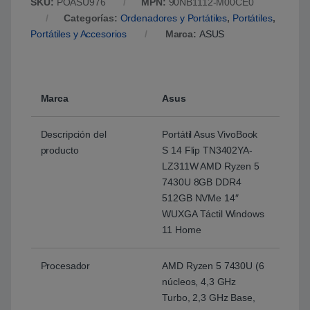
SKU:
POASU976
MPN:
90NB1112-M00CE0
Categorías:
Ordenadores y Portátiles
,
Portátiles
,
Portátiles y Accesorios
Marca:
ASUS
Marca
Asus
Descripción del
Portátil Asus VivoBook
producto
S 14 Flip TN3402YA-
LZ311W AMD Ryzen 5
7430U 8GB DDR4
512GB NVMe 14″
WUXGA Táctil Windows
11 Home
Procesador
AMD Ryzen 5 7430U (6
núcleos, 4,3 GHz
Turbo, 2,3 GHz Base,