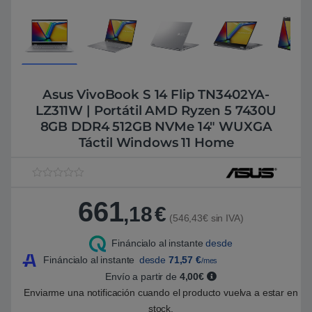
Asus VivoBook S 14 Flip TN3402YA-
LZ311W | Portátil AMD Ryzen 5 7430U
8GB DDR4 512GB NVMe 14″ WUXGA
Táctil Windows 11 Home
V
1
a
661
l
,18
€
o
(546,43€ sin IVA)
r
a
Fináncialo al instante
desde
d
o
Fináncialo al instante
desde
71,57
€
/mes
5
.
Envío a partir de
4,00€
0
Enviarme una notificación cuando el producto vuelva a estar en
0
s
stock.