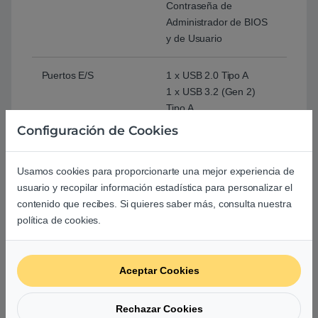
Contraseña de
Administrador de BIOS
y de Usuario
Puertos E/S
1 x USB 2.0 Tipo A
1 x USB 3.2 (Gen 2)
Tipo A
1 x USB 3.2 (Gen 2)
Configuración de Cookies
Tipo C (Soporta Display
y Power Delivery)
Usamos cookies para proporcionarte una mejor experiencia de
1 x HDMI 2.1 TMDS
usuario y recopilar información estadística para personalizar el
1 x Jack 3,5mm
contenido que recibes. Si quieres saber más, consulta nuestra
1 x DC-in
política de cookies.
Teclado y TouchPad
Teclado tipo Chicle
retroiluminado
Aceptar Cookies
Teclado QWERTY,
incluye la letra ñ
TouchPad con panel
Rechazar Cookies