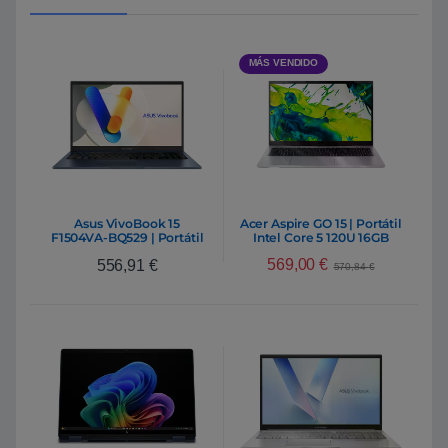
MÁS VENDIDO
Asus VivoBook 15
Acer Aspire GO 15 | Portátil
F1504VA-BQ529 | Portátil
Intel Core 5 120U 16GB
Intel Core 5 120U 16GB
DDR4 512GB NVMe 15,6″
569,00
€
556,91
€
DDR5 512GB NVMe 15.6″
Full HD Windows 11 Home
570,84
€
Full HD IPS FreeDOS