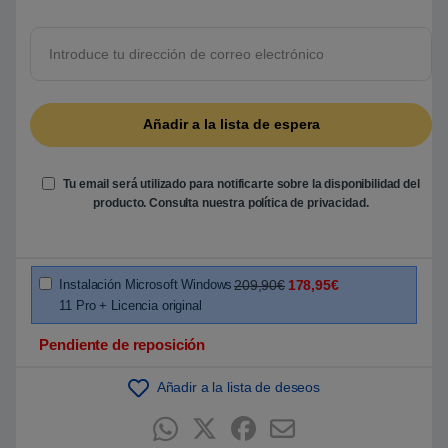
o
b
r
e
5
b
a
s
a
d
o
e
n
Tu email será utilizado para notificarte sobre la disponibilidad del
p
u
producto. Consulta nuestra
política de privacidad
.
n
t
u
a
c
i
Instalación Microsoft Windows
209,90€
178,95€
ó
11 Pro + Licencia original
n
d
e
Pendiente de reposición
c
l
i
Añadir a la lista de deseos
e
n
t
e