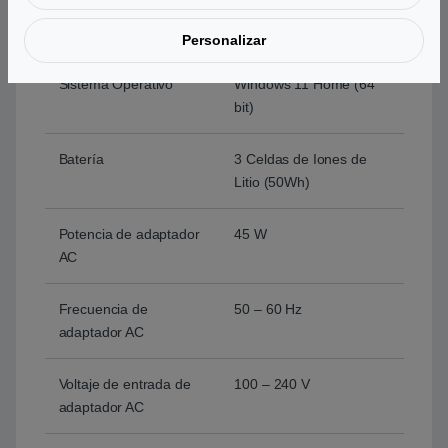
Multitáctil, teclado
númerico
Personalizar
Sistema Operativo
Windows 11 Home (64
bit)
Batería
3 Celdas de Iones de
Litio (50Wh)
Potencia de adaptador
45 W
AC
Frecuencia de
50 – 60 Hz
adaptador AC
Voltaje de entrada de
100 – 240 V
adaptador AC