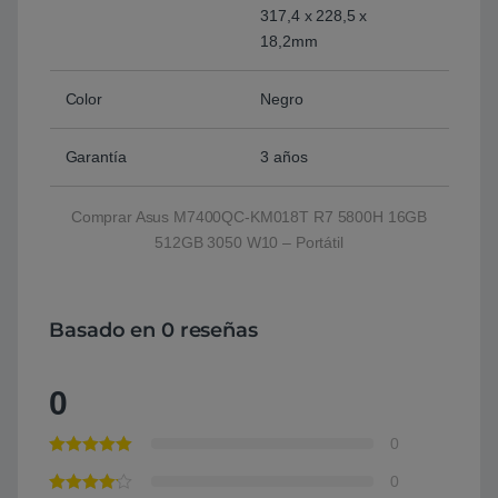
317,4 x 228,5 x
18,2mm
Color
Negro
Garantía
3 años
Comprar Asus M7400QC-KM018T R7 5800H 16GB
512GB 3050 W10 – Portátil
Basado en 0 reseñas
0
0
0