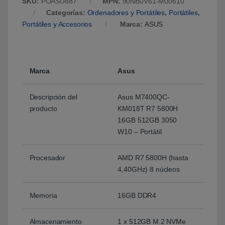
SKU:
POASU887
MPN:
90NB0V61-M00610
Categorías:
Ordenadores y Portátiles
,
Portátiles
,
Portátiles y Accesorios
Marca:
ASUS
Marca
Asus
Descripción del
Asus M7400QC-
producto
KM018T R7 5800H
16GB 512GB 3050
W10 – Portátil
Procesador
AMD R7 5800H (hasta
4,40GHz) 8 núcleos
Memoria
16GB DDR4
Almacenamiento
1 x 512GB M.2 NVMe