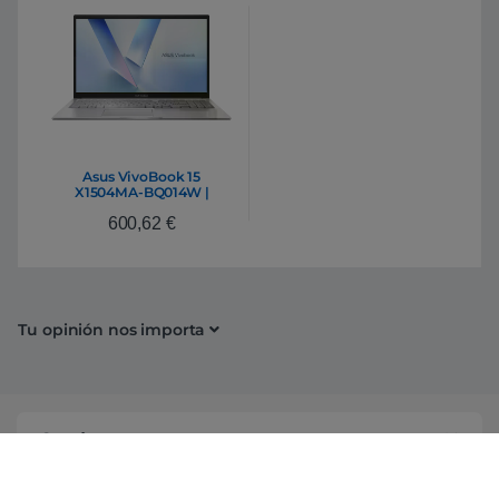
Asus VivoBook 15
X1504MA-BQ014W |
Portátil Intel Core 5 320
600,62
€
8GB DDR5 512GB NVMe
15,6″ Full HD Windows 11
Home
Tu opinión nos importa
Conócenos