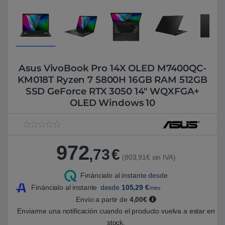
Asus VivoBook Pro 14X OLED M7400QC-
KM018T Ryzen 7 5800H 16GB RAM 512GB
SSD GeForce RTX 3050 14″ WQXFGA+
OLED Windows 10
V
1
a
972
l
,73
€
o
(803,91€ sin IVA)
r
a
Fináncialo al instante
desde
d
o
Fináncialo al instante
desde
105,29
€
/mes
5
.
Envío a partir de
4,00€
0
Enviarme una notificación cuando el producto vuelva a estar en
0
s
stock.