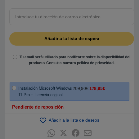
o
b
r
e
5
b
a
s
a
d
o
e
n
Tu email será utilizado para notificarte sobre la disponibilidad del
p
u
producto. Consulta nuestra
política de privacidad
.
n
t
u
a
c
i
Instalación Microsoft Windows
209,90€
178,95€
ó
11 Pro + Licencia original
n
d
e
Pendiente de reposición
c
l
i
Añadir a la lista de deseos
e
n
t
e