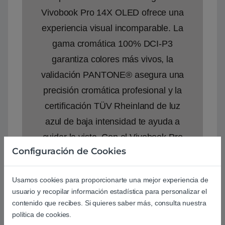
Vivobook Pro 14X OLED ofrece una
experiencia visual incomparable. La
gama cromática 100% DCI-P3
garantiza colores más vivos, la
validación PANTONE® asegura una
precisión cromática profesional y la
certificación TÜV Rheinland de luz
azul de baja intensidad te ayuda a
cuidar la vista. Con el Vivobook Pro
Configuración de Cookies
14X OLED lo verás todo de una
forma más nítida y brillante.
Usamos cookies para proporcionarte una mejor experiencia de
usuario y recopilar información estadística para personalizar el
contenido que recibes. Si quieres saber más, consulta nuestra
política de cookies.