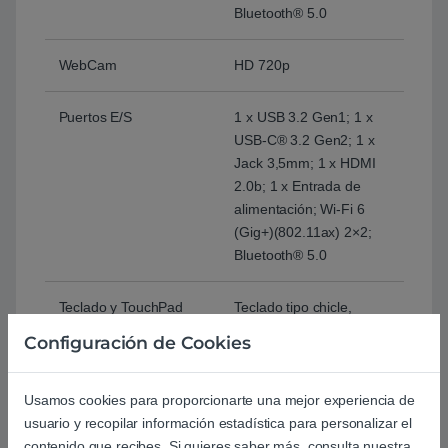
Bluetooth® 5.0
WebCam
HD 720p
Puertos E/S
1 x USB 3.2 Gen1; 1 x
USB-C® 3.2 Gen2; 1 x
Jack 3,5mm; 1 x HDMI
2.0b; 1 x Entrada de
alimentación; Wi-Fi 6
(Gig+)(802.11ax) 2×2;
Bluetooth® 5.0
Teclado y TouchPad
Teclado tipo chicle,
teclado numérico
Configuración de Cookies
aislado, retroiluminado,
Español (España)
Usamos cookies para proporcionarte una mejor experiencia de
usuario y recopilar información estadística para personalizar el
Software
Windows 10 Home
contenido que recibes. Si quieres saber más, consulta nuestra