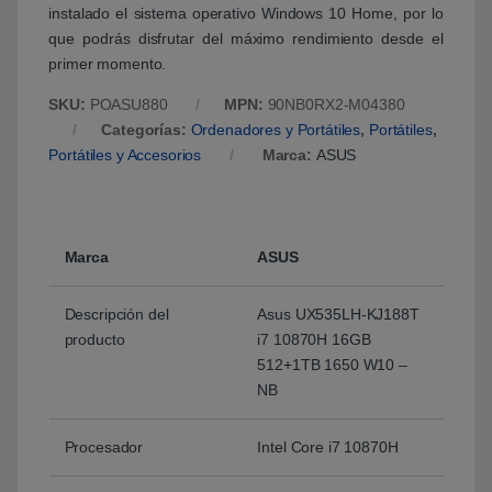
instalado el sistema operativo Windows 10 Home, por lo
que podrás disfrutar del máximo rendimiento desde el
primer momento.
SKU:
POASU880
MPN:
90NB0RX2-M04380
Categorías:
Ordenadores y Portátiles
,
Portátiles
,
Portátiles y Accesorios
Marca:
ASUS
Marca
ASUS
Descripción del
Asus UX535LH-KJ188T
producto
i7 10870H 16GB
512+1TB 1650 W10 –
NB
Procesador
Intel Core i7 10870H