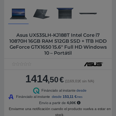
Asus UX535LH-KJ188T Intel Core i7
10870H 16GB RAM 512GB SSD + 1TB HDD
GeForce GTX1650 15.6″ Full HD Windows
10 – Portátil
V
1
a
1414
l
,50
€
o
(1169,01€ sin IVA)
r
a
Fináncialo al instante
desde
d
o
Fináncialo al instante
desde
153,11
€
/mes
5
.
Envío a partir de
4,00€
0
Enviarme una notificación cuando el producto vuelva a estar en
0
s
stock.