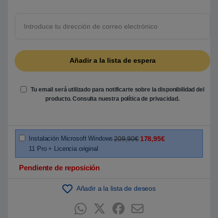
o
b
r
e
5
b
a
s
a
d
o
e
n
Tu email será utilizado para notificarte sobre la disponibilidad del
p
u
producto. Consulta nuestra
política de privacidad
.
n
t
u
a
c
i
Instalación Microsoft Windows
209,90€
178,95€
ó
11 Pro + Licencia original
n
d
e
Pendiente de reposición
c
l
i
Añadir a la lista de deseos
e
n
t
e