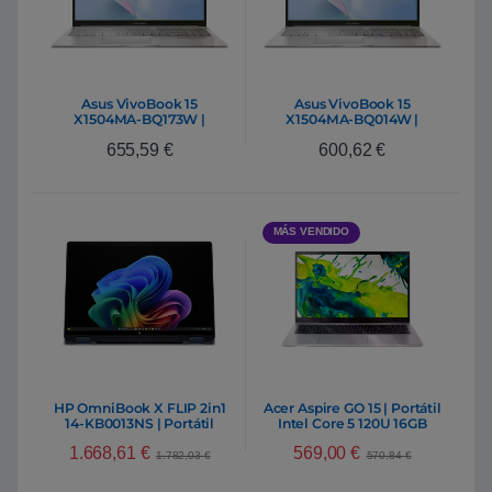
Asus VivoBook 15
Asus VivoBook 15
X1504MA-BQ173W |
X1504MA-BQ014W |
Portátil Intel Core 5 320
Portátil Intel Core 5 320
655,59
€
600,62
€
16GB DDR5 512GB NVMe
8GB DDR5 512GB NVMe
15.6″ Full HD Windows 11
15,6″ Full HD Windows 11
Home
Home
MÁS VENDIDO
HP OmniBook X FLIP 2in1
Acer Aspire GO 15 | Portátil
14-KB0013NS | Portátil
Intel Core 5 120U 16GB
Intel Core Ultra 9 386H
DDR4 512GB NVMe 15,6″
1.668,61
€
569,00
€
32GB DDR5 1TB NVMe 14″
Full HD Windows 11 Home
1.782,03
€
570,84
€
2K Oled Windows 11 Home