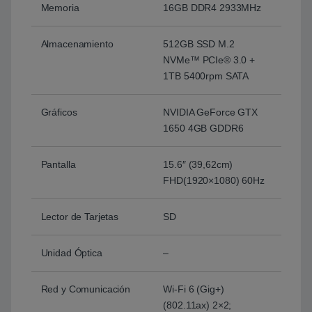
Memoria
16GB DDR4 2933MHz
Almacenamiento
512GB SSD M.2
NVMe™ PCIe® 3.0 +
1TB 5400rpm SATA
Gráficos
NVIDIA GeForce GTX
1650 4GB GDDR6
Pantalla
15.6″ (39,62cm)
FHD(1920×1080) 60Hz
Lector de Tarjetas
SD
Unidad Óptica
–
Red y Comunicación
Wi-Fi 6 (Gig+)
(802.11ax) 2×2;