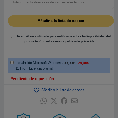
5
b
a
s
a
d
o
e
n
Tu email será utilizado para notificarte sobre la disponibilidad del
p
u
producto. Consulta nuestra
política de privacidad
.
n
t
u
a
c
i
Instalación Microsoft Windows
209,90€
178,95€
ó
11 Pro + Licencia original
n
d
e
Pendiente de reposición
c
l
i
Añadir a la lista de deseos
e
n
t
e