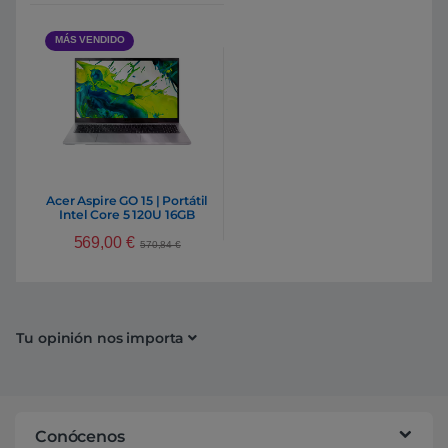
MÁS VENDIDO
Acer Aspire GO 15 | Portátil
Intel Core 5 120U 16GB
DDR4 512GB NVMe 15,6″
569,00
€
Full HD Windows 11 Home
570,84
€
Tu opinión nos importa
Conócenos