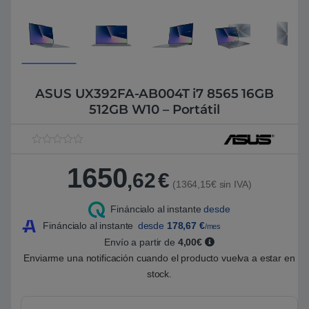
ASUS UX392FA-AB004T i7 8565 16GB
512GB W10 – Portátil
V
1
a
1650
l
,62
€
o
(1364,15€ sin IVA)
r
a
Fináncialo al instante
desde
d
o
Fináncialo al instante
desde
178,67
€
/mes
5
.
Envío a partir de
4,00€
0
Enviarme una notificación cuando el producto vuelva a estar en
0
s
stock.
o
b
r
e