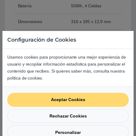
Batería
50Wh, 4 Celdas
Dimensiones
316 x 195 x 12,9 mm
Peso
1,1 Kg
Configuración de Cookies
Color
Azul Utopía
Usamos cookies para proporcionarte una mejor experiencia de
usuario y recopilar información estadística para personalizar el
contenido que recibes. Si quieres saber más, consulta nuestra
Comprar ASUS UX392FA-AB004T i7 8565 16GB 512GB
política de cookies.
W10 – Portátil
Aceptar Cookies
Basado en 0 reseñas
Rechazar Cookies
0
Personalizar
0