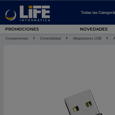
Skip to navigation
Skip to content
Todas las Categorí
PROMOCIONES
NOVEDADES
Componentes
Conectividad
Adaptadores USB