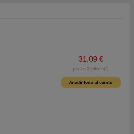
31,09
€
por los
2
articulo(s)
Añadir todo al carrito