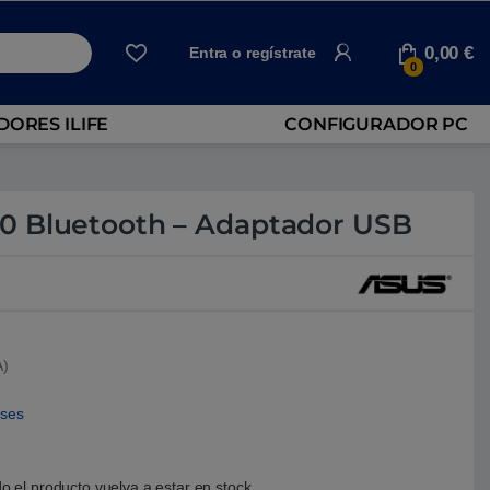
0,00
€
Entra o regístrate
0
ORES ILIFE
CONFIGURADOR PC
0 Bluetooth – Adaptador USB
A)
eses
o el producto vuelva a estar en stock.