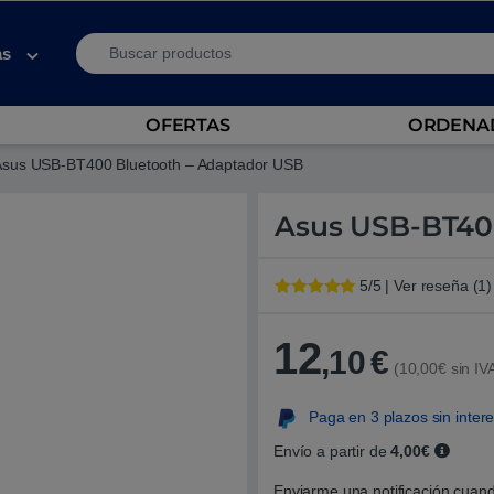
Search for:
as
OFERTAS
ORDENAD
Asus USB-BT400 Bluetooth – Adaptador USB
Asus USB-BT40
5/5 | Ver reseña (1)
Valorado con
1
5
de 5 en
base a
12
,10
€
valoración de
(10,00€ sin IV
un cliente
Paga en 3 plazos sin inter
Envío a partir de
4,00€
Enviarme una notificación cuand