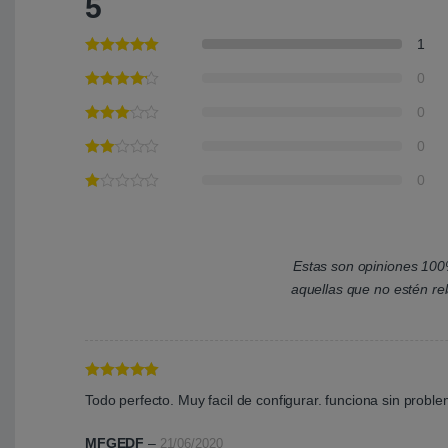
5
1
0
0
0
0
Estas son opiniones 100%
aquellas que no estén re
Valorado con
Todo perfecto. Muy facil de configurar. funciona sin probl
5
de 5
MFGEDF
–
21/06/2020