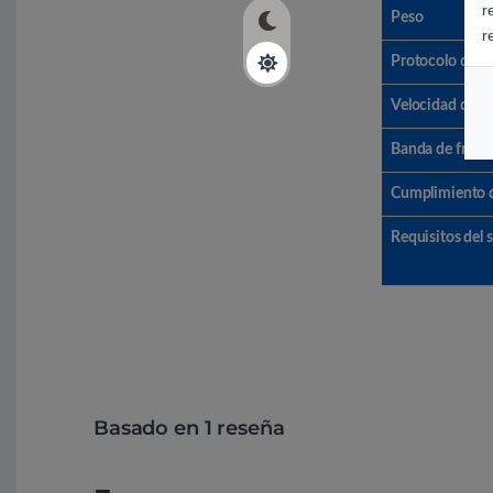
r
Peso
r
Protocolo de i
Velocidad de tr
Banda de frecu
Cumplimiento 
Requisitos del 
Basado en 1 reseña