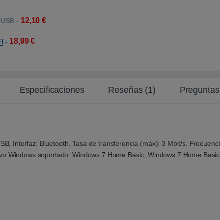
12,10
€
 USB
-
18,99
€
I
-
Especificaciones
Reseñas (1)
Preguntas
USB, Interfaz: Bluetooth. Tasa de transferencia (máx): 3 Mbit/s. Frecuen
rativo Windows soportado: Windows 7 Home Basic, Windows 7 Home Ba