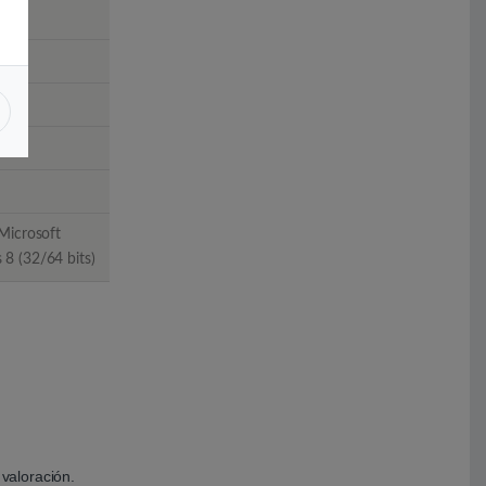
Microsoft
8 (32/64 bits)
valoración.