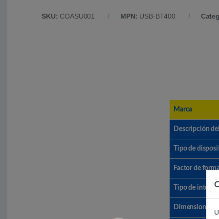
SKU:
COASU001
MPN:
USB-BT400
Categ
Marca
Descripción de
Tipo de disposi
Factor de form
C
Tipo de interfaz
Dimensiones (A
U