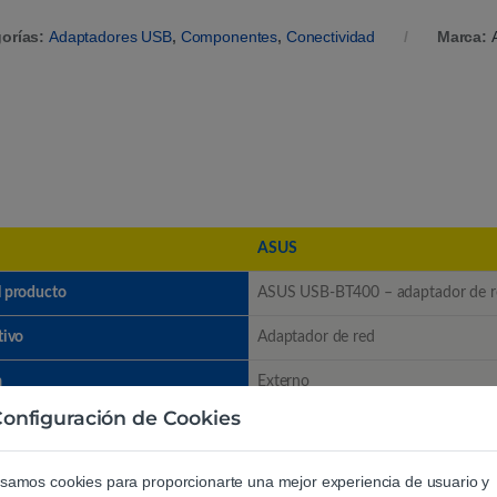
orías:
Adaptadores USB
,
Componentes
,
Conectividad
Marca:
ASUS
l producto
ASUS USB-BT400 – adaptador de r
tivo
Adaptador de red
a
Externo
onfiguración de Cookies
 (bus)
USB 2.0
ncho x Profundidad x Altura)
1.947 cm x 1.6 cm x 0.81 cm
samos cookies para proporcionarte una mejor experiencia de usuario y