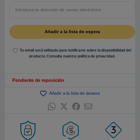
r
e
5
b
a
s
a
d
o
e
n
Tu email será utilizado para notificarte sobre la disponibilidad del
p
u
producto. Consulta nuestra
política de privacidad
.
n
t
u
a
c
Pendiente de reposición
i
ó
n
Añadir a la lista de deseos
d
e
c
l
i
e
n
t
e