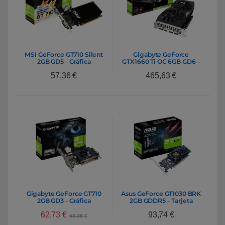
MSI GeForce GT710 Silent
Gigabyte GeForce
2GB GD5 – Gráfica
GTX1660 Ti OC 6GB GD6 –
Gráfica
57,36
€
465,63
€
Gigabyte GeForce GT710
Asus GeForce GT1030 BRK
2GB GD3 – Gráfica
2GB GDDR5 – Tarjeta
Gráfica Nvidia
62,73
€
93,74
€
63,38
€