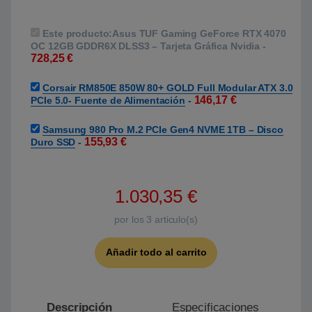
Este producto:
Asus TUF Gaming GeForce RTX 4070
OC 12GB GDDR6X DLSS3 – Tarjeta Gráfica Nvidia
-
728,25
€
Corsair RM850E 850W 80+ GOLD Full Modular ATX 3.0
146,17
€
PCIe 5.0- Fuente de Alimentación
-
Samsung 980 Pro M.2 PCIe Gen4 NVME 1TB – Disco
155,93
€
Duro SSD
-
1.030,35
€
por los
3
articulo(s)
Añadir todo al carrito
Descripción
Especificaciones