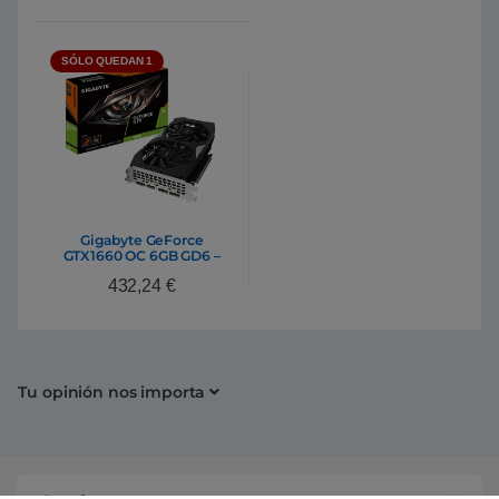
SÓLO QUEDAN 1
Gigabyte GeForce
GTX1660 OC 6GB GD6 –
Gráfica
432,24
€
Tu opinión nos importa