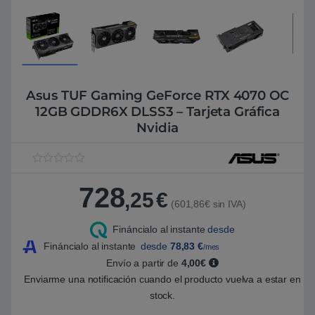
Asus TUF Gaming GeForce RTX 4070 OC
12GB GDDR6X DLSS3 – Tarjeta Gráfica
Nvidia
V
1
a
728
l
,25
€
o
(601,86€ sin IVA)
r
a
Fináncialo al instante
desde
d
o
Fináncialo al instante
desde
78,83
€
/mes
5
.
Envío a partir de
4,00€
0
Enviarme una notificación cuando el producto vuelva a estar en
0
s
stock.
o
b