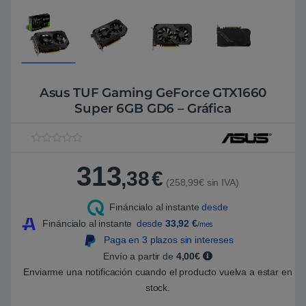
Asus TUF Gaming GeForce GTX1660
Super 6GB GD6 – Gráfica
V
1
a
313
l
,38
€
o
(258,99€ sin IVA)
r
a
Fináncialo al instante
desde
d
o
Fináncialo al instante
desde
33,92
€
/mes
5
.
Paga en 3 plazos sin intereses
0
Envío a partir de
4,00€
0
s
Enviarme una notificación cuando el producto vuelva a estar en
o
b
stock.
r
e