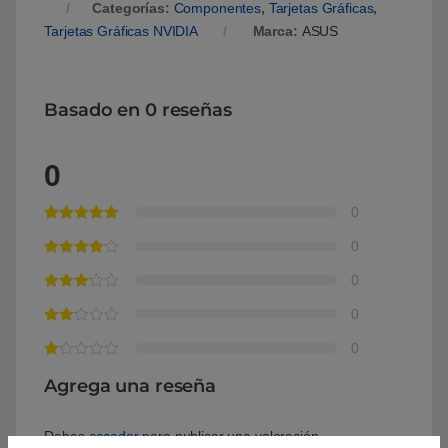
Categorías:
Componentes
,
Tarjetas Gráficas
,
Tarjetas Gráficas NVIDIA
Marca:
ASUS
Basado en 0 reseñas
0
0
0
0
0
0
Agrega una reseña
Debes
acceder
para publicar una valoración.