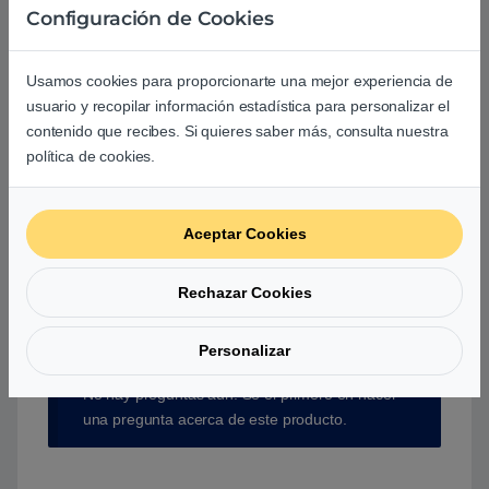
Configuración de Cookies
Usamos cookies para proporcionarte una mejor experiencia de
usuario y recopilar información estadística para personalizar el
contenido que recibes. Si quieres saber más, consulta nuestra
Aún no hay reseñas.
política de cookies.
Aceptar Cookies
Preguntas y respuestas de los
Rechazar Cookies
usuarios sobre este producto
Personalizar
No hay preguntas aún. Sé el primero en hacer
una pregunta acerca de este producto.