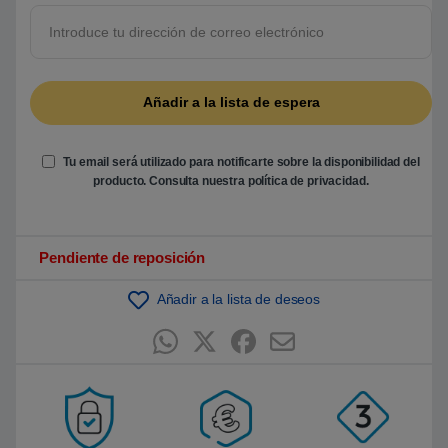
5
b
a
s
a
d
o
e
n
p
u
Tu email será utilizado para notificarte sobre la disponibilidad del
n
t
producto. Consulta nuestra
política de privacidad
.
u
a
c
i
ó
Pendiente de reposición
n
d
e
Añadir a la lista de deseos
c
l
i
e
n
t
e