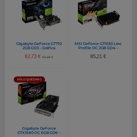
Gigabyte GeForce GT710
MSI GeForce GT1030 Low
2GB GD3 – Gráfica
Profile OC 2GB GD4 –
Gráfica
62,73
€
85,21
€
63,38
€
SÓLO QUEDAN 1
Gigabyte GeForce
GTX1660 OC 6GB GD6 –
Gráfica