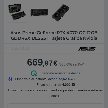
Asus Prime GeForce RTX 4070 OC 12GB
GDDR6X DLSS3 | Tarjeta Gráfica Nvidia
V
1
a
669
l
,97
€
o
(553,69€ sin IVA)
r
a
Fináncialo al instante
desde
d
o
Fináncialo al instante
desde
72,52
€
/mes
5
.
Envío a partir de
4,00€
0
Enviarme una notificación cuando el producto vuelva a estar en
0
s
stock.
o
b
r
e