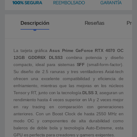
Descripción
Reseñas
Preg
La tarjeta gráfica
Asus Prime GeForce RTX 4070 OC
12GB GDDR6X DLSS3
combina potencia y diseño
compacto, ideal para sistemas
SFF
(small-form-factor).
Su diseño de 2.5 ranuras y tres ventiladores Axial-tech
ofrecen una excelente compatibilidad y eficiencia de
enfriamiento, mientras que las mejoras en los núcleos
Tensor y RT, junto con la tecnología
DLSS 3
, aseguran un
rendimiento hasta 4 veces superior en IA y 2 veces mejor
en ray tracing en comparación con generaciones
anteriores. Con un Boost Clock de hasta 2550 MHz en
modo OC y componentes de alta durabilidad como
baleros de doble bola y tecnología Auto-Extreme, esta
GPU es perfecta para creadores y gamers exigentes.