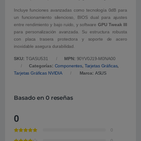
Incluye funciones avanzadas como tecnología 0dB para
un funcionamiento silencioso, BIOS dual para ajustes
entre rendimiento y bajo ruido, y software
GPU Tweak III
para personalización avanzada. Su estructura robusta
con placa trasera protectora y soporte de acero
inoxidable asegura durabilidad.
SKU:
TGASU531
MPN:
90YV0J19-M0NA00
Categorías:
Componentes
,
Tarjetas Gráficas
,
Tarjetas Gráficas NVIDIA
Marca:
ASUS
Basado en 0 reseñas
0
0
0