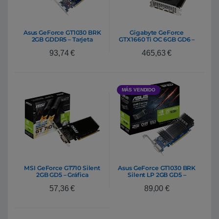
Asus GeForce GT1030 BRK
Gigabyte GeForce
2GB GDDR5 – Tarjeta
GTX1660 Ti OC 6GB GD6 –
Gráfica Nvidia
Gráfica
93,74
€
465,63
€
MÁS VENDIDO
MSI GeForce GT710 Silent
Asus GeForce GT1030 BRK
2GB GD5 – Gráfica
Silent LP 2GB GD5 –
Gráfica
57,36
€
89,00
€