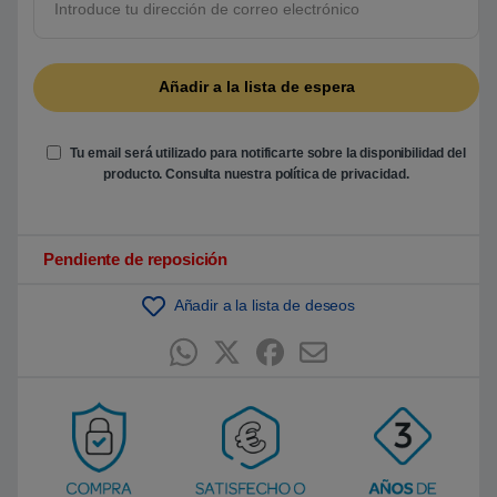
5
b
a
s
a
d
o
e
n
Tu email será utilizado para notificarte sobre la disponibilidad del
p
u
producto. Consulta nuestra
política de privacidad
.
n
t
u
a
c
Pendiente de reposición
i
ó
n
Añadir a la lista de deseos
d
e
c
l
i
e
n
t
e