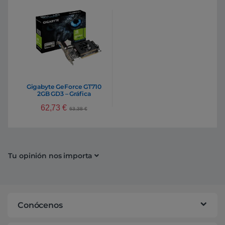
Gigabyte GeForce GT710
2GB GD3 – Gráfica
62,73
€
63,38
€
Tu opinión nos importa
Conócenos