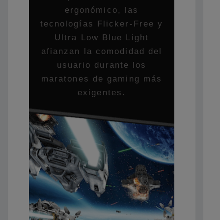
ergonómico, las
tecnologías Flicker-Free y
Ultra Low Blue Light
afianzan la comodidad del
usuario durante los
maratones de gaming más
exigentes.