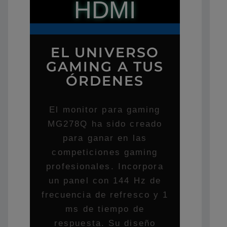
HDMI
EL UNIVERSO
GAMING A TUS
ÓRDENES
El monitor para gaming
MG278Q ha sido creado
para ganar en las
competiciones gaming
profesionales. Incorpora
un panel con 144 Hz de
frecuencia de refresco y 1
ms de tiempo de
respuesta. Su diseño