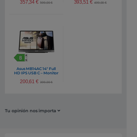
357,34
€
393,51
€
599,00
€
499,00
€
Asus MB14AC 14″ Full
HD IPS USB C – Monitor
200,61
€
399,00
€
Tu opinión nos importa