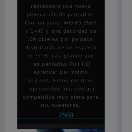
representa una nueva
generación de pantallas.
Con un panel WQHD 2560
x 1440 y una densidad de
109 píxeles por pulgada,
disfrutarás de un espacio
el 77 % más grande que
las pantallas Full HD
estándar del mismo
tamaño. Estos detalles
representan una ventaja
competitiva muy clara para
tus aventuras.