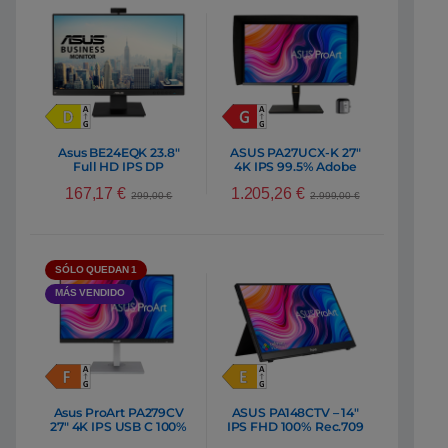
Asus BE24EQK 23.8″
ASUS PA27UCX-K 27″
Full HD IPS DP
4K IPS 99.5% Adobe
Webcam – Monitor
RGB USB C – Monitor
167,17
€
1.205,26
€
299,00
€
2.999,00
€
SÓLO QUEDAN 1
MÁS VENDIDO
Asus ProArt PA279CV
ASUS PA148CTV – 14″
27″ 4K IPS USB C 100%
IPS FHD 100% Rec.709
Rec 709 – Monitor
USB-C – Monitor