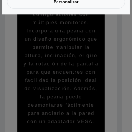
Personalizar
marco lo hacen ideal para
configuraciones con
múltiples monitores.
Incorpora una peana con
un diseño ergonómico que
permite manipular la
altura, inclinación, el giro
y la rotación de la pantalla
para que encuentres con
facilidad la posición ideal
de visualización. Además,
la peana puede
desmontarse fácilmente
para anclarlo a la pared
con un adaptador VESA.