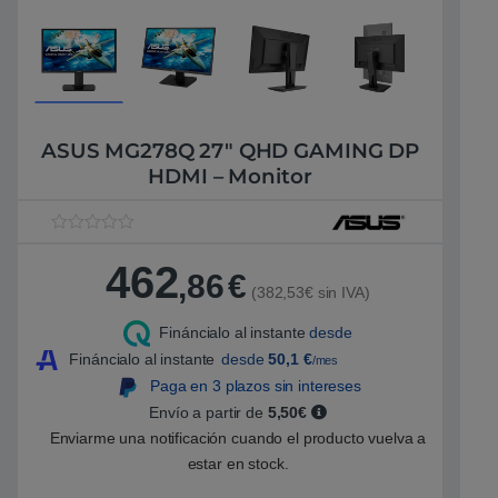
ASUS MG278Q 27″ QHD GAMING DP
HDMI – Monitor
V
1
a
462
,86
€
l
(382,53€ sin IVA)
o
r
a
Fináncialo al instante
desde
d
o
Fináncialo al instante
desde
50,1
€
/mes
5
Paga en 3 plazos sin intereses
.
0
Envío a partir de
5,50€
0
s
Enviarme una notificación cuando el producto vuelva a
o
estar en stock.
b
r
e