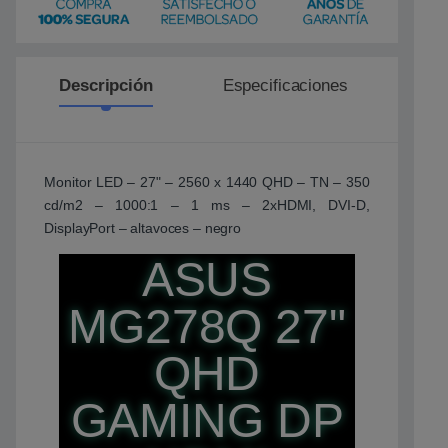
Descripción
Especificaciones
R
Monitor LED – 27" – 2560 x 1440 QHD – TN – 350
cd/m2 – 1000:1 – 1 ms – 2xHDMI, DVI-D,
DisplayPort – altavoces – negro
ASUS
MG278Q 27"
QHD
GAMING DP