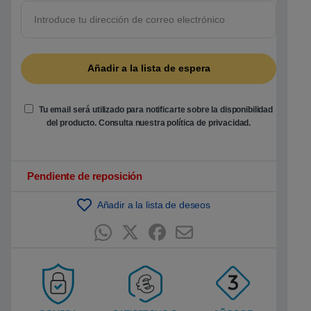
5
b
a
s
a
d
o
e
n
p
u
Tu email será utilizado para notificarte sobre la disponibilidad
n
del producto. Consulta nuestra
política de privacidad
.
t
u
a
c
i
ó
Pendiente de reposición
n
d
e
Añadir a la lista de deseos
c
l
i
e
n
t
e