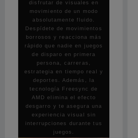
disfrutar de visuales en
movimiento de un modo
absolutamente fluido.
Despídete de movimientos
borrosos y reacciona más
rápido que nadie en juegos
de disparo en primera
persona, carreras,
estrategia en tiempo real y
deportes. Además, la
tecnología Freesync de
AMD elimina el efecto
desgarro y te asegura una
experiencia visual sin
interrupciones durante tus
juegos.