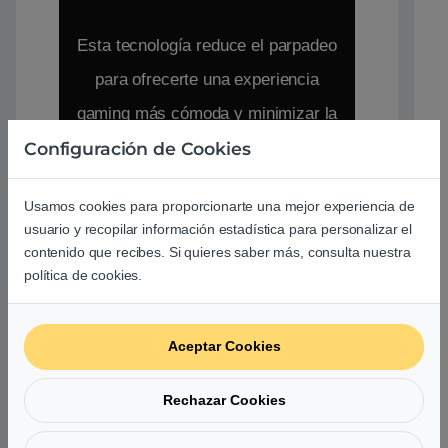
Esta tecnología reduce el parpadeo
para ofrecerte una experiencia
gaming más cómoda y minimizar la
fatiga visual y otros efectos
Configuración de Cookies
adversos relacionados con las
Usamos cookies para proporcionarte una mejor experiencia de
largas sesiones de gaming
usuario y recopilar información estadística para personalizar el
contenido que recibes. Si quieres saber más, consulta nuestra
DISEÑO
política de cookies.
ERGONÓMICO
Aceptar Cookies
El monitor para gaming
MG278Q está creado para
Rechazar Cookies
maratones de gaming. Su
perfil ultrafino y estrecho