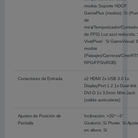
modos Soporte HDCP
GamePlus (modos): Sí (Pun
de
mira/Temporizador/Contado
de FPS) Luz azul reducida: 
VividPixel : Si GameVisual: 
modos
(Paisajes/Carreras/Cine/RT
RPG/FPS/sRGB)
Conectores de Entrada
x2 HDMI 2x USB 3.0 1x
DisplayPort 1.2 1x Dual-link
DVI-D 1x 3,5mm Mini-Jack
(salida auriculares)
Ajustes de Posición de
Inclinación: +20°~-5°
Pantalla
Giratorio: Sí Pivote: Sí Ajust
en altura: Sí