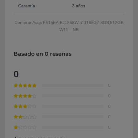
Garantía
3 años
Comprar Asus F515EA-EJ1858W i7 1165G7 8GB 512GB
W11 – NB
Basado en 0 reseñas
0
0
0
0
0
0