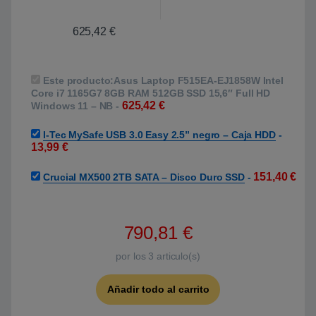
625,42
€
Este producto:
Asus Laptop F515EA-EJ1858W Intel
Core i7 1165G7 8GB RAM 512GB SSD 15,6″ Full HD
625,42
€
Windows 11 – NB
-
I-Tec MySafe USB 3.0 Easy 2.5” negro – Caja HDD
-
13,99
€
151,40
€
Crucial MX500 2TB SATA – Disco Duro SSD
-
790,81
€
por los
3
articulo(s)
Añadir todo al carrito