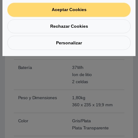
Aceptar Cookies
Teclado y TouchPad
Teclado en español
retroiluminado con
Rechazar Cookies
teclado numérico
Touchpad multitáctil
Personalizar
Software
Windows 11 Home
Batería
37Wh
Ion de litio
2 celdas
Peso y Dimensiones
1,80kg
360 x 235 x 19,9 mm
Color
Gris/Plata
Plata Transparente