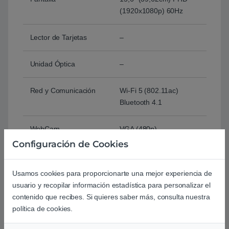
(1920x1080p) 60Hz
Lector de Tarjetas
–
Unidad Óptica
–
Red y Comunicación
Wi-Fi 5 (802.11ac)
Bluetooth 4.1
WebCam
VGA (480p)
Configuración de Cookies
Puertos E/S
2 x USB 2.0
1 x USB 3.2 Tipo A Gen
Usamos cookies para proporcionarte una mejor experiencia de
1
usuario y recopilar información estadística para personalizar el
1 x USB 3.2 Tipo C Gen
contenido que recibes. Si quieres saber más, consulta nuestra
1
política de cookies.
1 x HDMI 1.4
1 x Jack 3,5mm