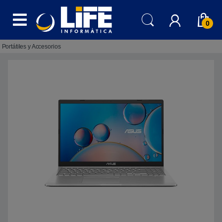
Skip to navigation
Skip to content
0
Portátiles y Accesorios