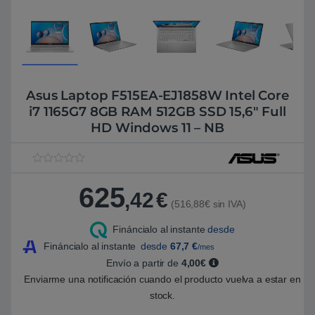
Asus Laptop F515EA-EJ1858W Intel Core
i7 1165G7 8GB RAM 512GB SSD 15,6″ Full
HD Windows 11 – NB
V
1
a
625
l
,42
€
o
(516,88€ sin IVA)
r
a
Fináncialo al instante
desde
d
o
Fináncialo al instante
desde
67,7
€
/mes
5
.
Envío a partir de
4,00€
0
Enviarme una notificación cuando el producto vuelva a estar en
0
s
stock.
o
b