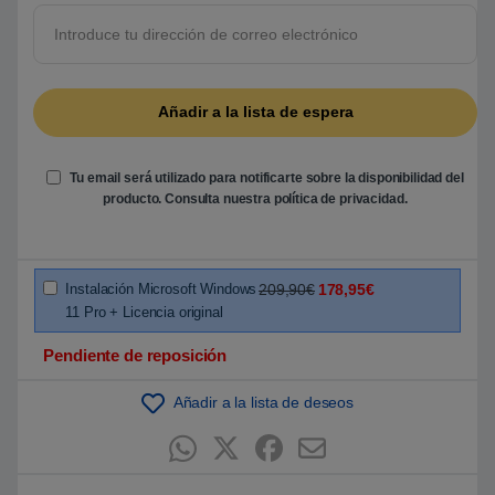
r
e
5
b
a
s
a
d
o
e
n
Tu email será utilizado para notificarte sobre la disponibilidad del
p
u
producto. Consulta nuestra
política de privacidad
.
n
t
u
a
c
i
Instalación Microsoft Windows
209,90€
178,95€
ó
11 Pro + Licencia original
n
d
e
Pendiente de reposición
c
l
i
Añadir a la lista de deseos
e
n
t
e