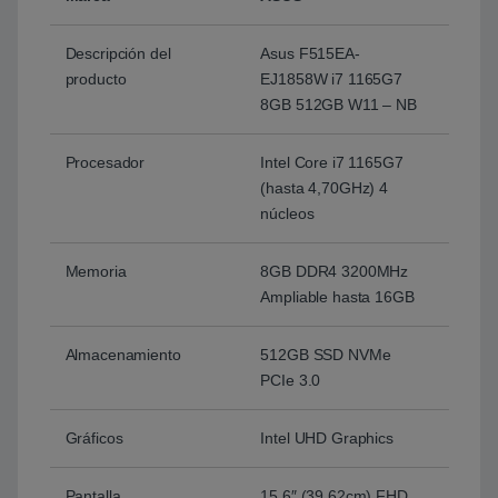
Descripción del
Asus F515EA-
producto
EJ1858W i7 1165G7
8GB 512GB W11 – NB
Procesador
Intel Core i7 1165G7
(hasta 4,70GHz) 4
núcleos
Memoria
8GB DDR4 3200MHz
Ampliable hasta 16GB
Almacenamiento
512GB SSD NVMe
PCIe 3.0
Gráficos
Intel UHD Graphics
Pantalla
15,6″ (39,62cm) FHD