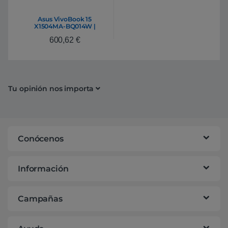
Asus VivoBook 15
X1504MA-BQ014W |
Portátil Intel Core 5 320
600,62
€
8GB DDR5 512GB NVMe
15,6″ Full HD Windows 11
Home
Tu opinión nos importa
Conócenos
Información
Campañas