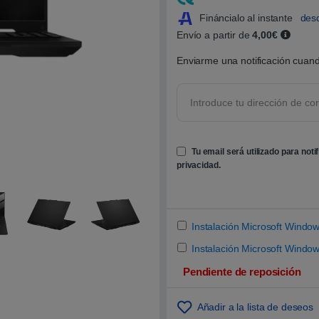
5
.
Fináncialo al instante
des
0
Envío a partir de
4,00€
0
s
o
Enviarme una notificación cuand
b
r
e
5
b
a
s
a
d
Tu email será utilizado para noti
o
privacidad
.
e
n
p
u
n
t
u
Instalación Microsoft Wind
a
c
Instalación Microsoft Window
i
ó
Pendiente de reposición
n
d
e
c
Añadir a la lista de deseos
l