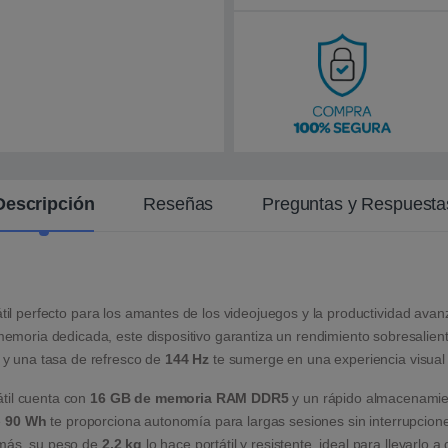
i
e
n
t
e
Descripción
Reseñas
Preguntas y Respuesta
átil perfecto para los amantes de los videojuegos y la productividad av
moria dedicada, este dispositivo garantiza un rendimiento sobresalient
 y una tasa de refresco de
144 Hz
te sumerge en una experiencia visual 
til cuenta con
16 GB de memoria RAM DDR5
y un rápido almacenamie
e
90 Wh
te proporciona autonomía para largas sesiones sin interrupcion
emás, su peso de
2,2 kg
lo hace portátil y resistente, ideal para llevarlo a