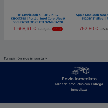
HP OmniBook X FLIP 2in1 14-
Apple MacBook Neo A
KB0013NS | Portátil Intel Core Ultra 9
512GB 13″ Silver | 
386H 32GB DDR5 1TB NVMe 14″ 2K
Oled Windows 11 Home
1.668,61
€
792,80
€
1.782,03
€
-113€
825,1
Tu opinión nos importa
Envío inmediato
Miles de productos con
entrega
inmediata
.