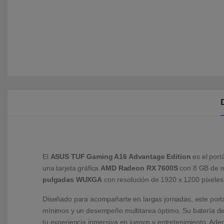
El
ASUS TUF Gaming A16 Advantage Edition
es el port
una tarjeta gráfica
AMD Radeon RX 7600S
con 8 GB de me
pulgadas WUXGA
con resolución de 1920 x 1200 píxeles
Diseñado para acompañarte en largas jornadas, este portá
mínimos y un desempeño multitarea óptimo. Su batería d
tu experiencia inmersiva en juegos y entretenimiento. Ad