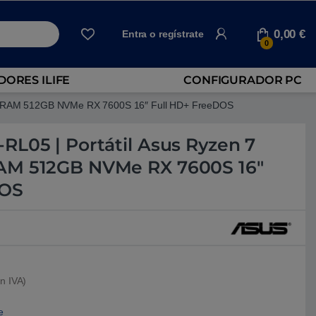
0,00
€
Entra o regístrate
0
ORES ILIFE
CONFIGURADOR PC
B RAM 512GB NVMe RX 7600S 16″ Full HD+ FreeDOS
RL05 | Portátil Asus Ryzen 7
AM 512GB NVMe RX 7600S 16″
DOS
n IVA)
e