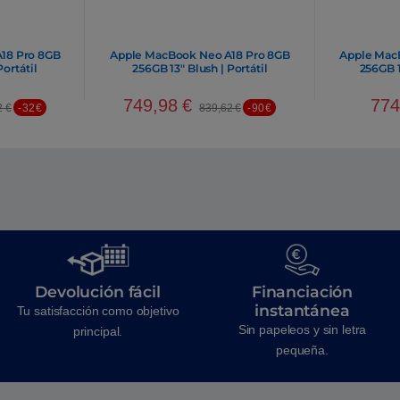
18 Pro 8GB
Apple MacBook Neo A18 Pro 8GB
Apple Mac
Portátil
256GB 13″ Blush | Portátil
256GB 1
749,98
€
77
2
€
-32€
839,62
€
-90€
Devolución fácil
Financiación
instantánea
Tu satisfacción como objetivo
Sin papeleos y sin letra
principal.
pequeña.