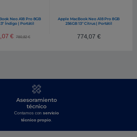
Book Neo A18 Pro 8GB
Apple MacBook Neo A18 Pro 8GB
3″ Índigo | Portátil
256GB 13″ Citrus | Portátil
4,07
€
774,07
€
780,82
€
Asesoramiento
técnico
Contamos con
servicio
técnico propio
.