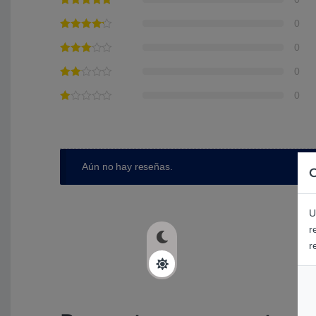
0
0
0
0
Aún no hay reseñas.
C
U
r
r