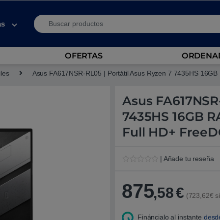
Search for:
as
OFERTAS
ORDENAD
iles
Asus FA617NSR-RL05 | Portátil Asus Ryzen 7 7435HS 16G
Asus FA617NSR-
7435HS 16GB R
Full HD+ Free
| Añade tu reseña
V
1
a
l
875
,58
€
o
(723,62€ si
r
a
d
Fináncialo al instante
desd
o