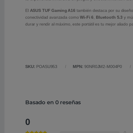
El
ASUS TUF Gaming A16
también destaca por su diseño 
conectividad avanzada como
Wi-Fi 6
,
Bluetooth 5.3
y múl
durar y rendir al máximo, este portátil es tu mejor aliado pa
SKU:
POASU953
MPN:
90NR0JM2-M004P0
Basado en 0 reseñas
0
0